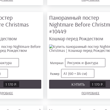
остер
Панорамный постер
re Christmas
Nightmare Before Christ
#10449
ждеством
Кошмар перед Рождеством
фактура
Рисунок и фактура
Материал
)
А1 (60 × 84 см)
Размер
1 170 Р.
КУПИТЬ
1 170 Р.
ДРОБНЕЕ
ПОДРОБНЕЕ