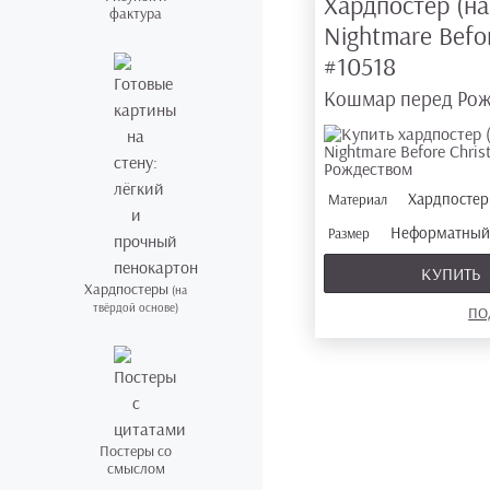
Хардпостер (на
фактура
Nightmare Befo
#10518
Кошмар перед Ро
Хардпосте
Материал
Неформатный 
Размер
КУПИТЬ
Хардпостеры
(на
твёрдой основе)
ПО
Постеры со
смыслом