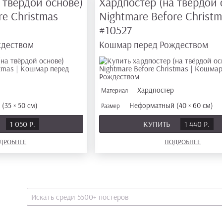
 твёрдой основе)
Хардпостер (на твёрдой 
re Christmas
Nightmare Before Christ
#10527
ждеством
Кошмар перед Рождеством
р
Хардпостер
Материал
(35 × 50 см)
Неформатный (40 × 60 см)
Размер
1 050 Р.
КУПИТЬ
1 440 Р.
ДРОБНЕЕ
ПОДРОБНЕЕ