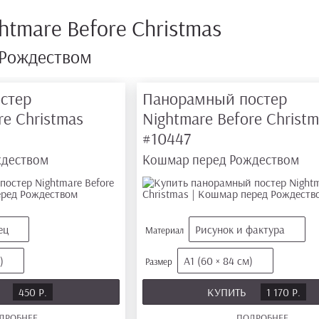
htmare Before Christmas
Рождеством
стер
Панорамный постер
re Christmas
Nightmare Before Christ
#10447
ждеством
Кошмар перед Рождеством
ец
Рисунок и фактура
Материал
)
А1 (60 × 84 см)
Размер
Ь
450 Р.
КУПИТЬ
1 170 Р.
ДРОБНЕЕ
ПОДРОБНЕЕ