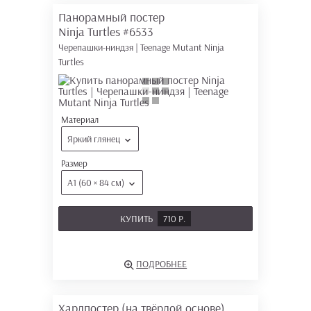
Панорамный постер
Ninja Turtles
#6533
Черепашки-ниндзя | Teenage Mutant Ninja
Turtles
Материал
Яркий глянец
Размер
А1 (60 × 84 см)
КУПИТЬ
710 Р.
ПОДРОБНЕЕ
Хардпостер (на твёрдой основе)