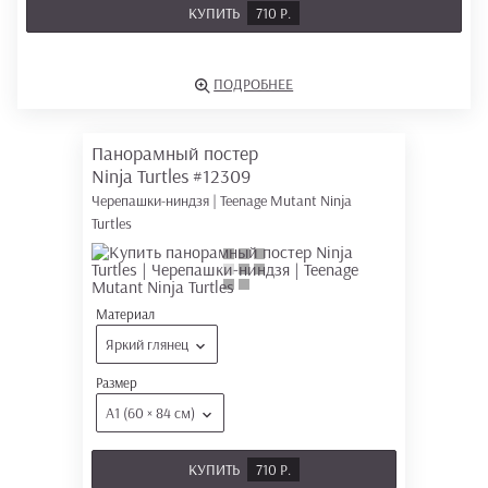
КУПИТЬ
710 Р.
ПОДРОБНЕЕ
Панорамный постер
Ninja Turtles
#12309
Черепашки-ниндзя | Teenage Mutant Ninja
Turtles
Материал
Яркий глянец
Размер
А1 (60 × 84 см)
КУПИТЬ
710 Р.