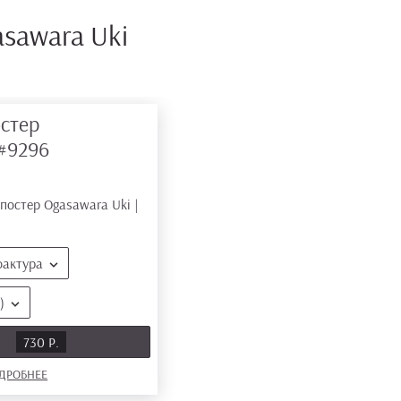
sawara Uki
стер
#9296
фактура
)
Ь
730 Р.
ДРОБНЕЕ