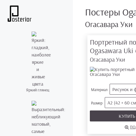
Постеры Oga
Огасавара Уки
Портретный по
Ogasawara Uki
Огасавара Уки
Рисунок и 
Яркий глянец
Материал
А2 (42 × 60 см
Размер
КУПИТ
ПО