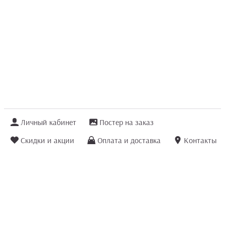
Личный кабинет
Постер на заказ
Скидки и акции
Оплата и доставка
Контакты
Отзывы покупателей
+7 (8422) 75 70 25
order@posterior.ru
Узнать статус заказа
Информация, указанная на сайте, не является публичной офертой. Данный
интернет-сайт носит исключительно информационный характер и ни при каких
условиях не является публичной офертой, определяемой положениями ст. 435 и
ст. 437 (п.2) Гражданского кодекса РФ.