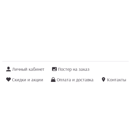
Личный кабинет
Постер на заказ
Скидки и акции
Оплата и доставка
Контакты
Отзывы покупателей
+7 (8422) 75 70 25
order@posterior.ru
Узнать статус заказа
Информация, указанная на сайте, не является публичной офертой. Данный
интернет-сайт носит исключительно информационный характер и ни при каких
условиях не является публичной офертой, определяемой положениями ст. 435 и
ст. 437 (п.2) Гражданского кодекса РФ.