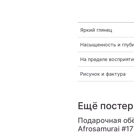
Яркий глянец
Насыщенность и глуб
На пределе восприяти
Рисунок и фактура
Ещё посте
Подарочная обё
Afrosamurai
#17