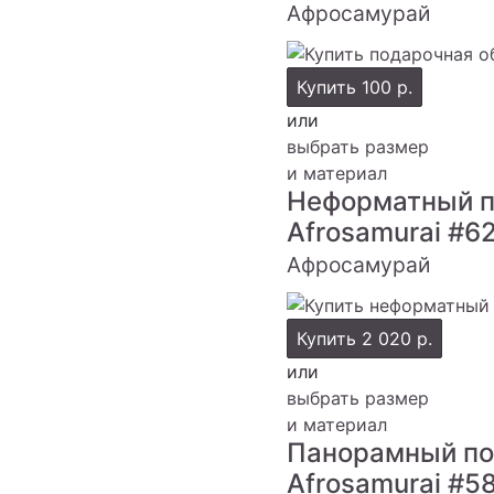
Афросамурай
Купить
100 р.
или
выбрать размер
и материал
Неформатный п
Afrosamurai
#6
Афросамурай
Купить
2 020 р.
или
выбрать размер
и материал
Панорамный по
Afrosamurai
#5