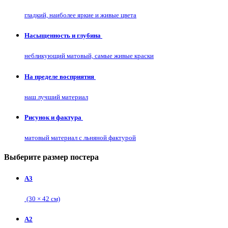
гладкий, наиболее яркие и живые цвета
Насыщенность и глубина
небликующий матовый, самые живые краски
На пределе восприятия
наш лучший материал
Рисунок и фактура
матовый материал с льняной фактурой
Выберите размер постера
А3
(30 × 42 см)
А2