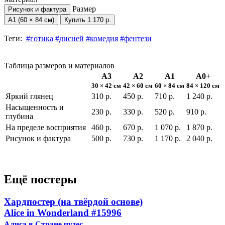
Размер
Рисунок и фактура
А1 (60 × 84 см)
Купить
1 170 р.
Теги:
#готика
#дисней
#комедия
#фентези
Таблица размеров и материалов
А3
А2
А1
А0+
30 × 42 см
42 × 60 см
60 × 84 см
84 × 120 см
Яркий глянец
310 р.
450 р.
710 р.
1 240 р.
Насыщенность и
230 р.
330 р.
520 р.
910 р.
глубина
На пределе восприятия
460 р.
670 р.
1 070 р.
1 870 р.
Рисунок и фактура
500 р.
730 р.
1 170 р.
2 040 р.
Ещё постеры
Хардпостер (на твёрдой основе)
Alice in Wonderland
#15996
Алиса в Стране чудес