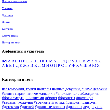
Постеры со смыслом
Упаковка
Доставка
Оплата
Контакты
Статус заказа
Постер на заказ
Алфавитный указатель
0-9
A
B
C
D
E
F
G
H
I
J
K
L
M
N
O
P
Q
R
S
T
U
V
W
X
Y
Z
А
Б
В
Г
Д
Е
Ж
З
И
К
Л
М
Н
О
П
Р
С
Т
У
Ф
Х
Ч
Ш
Э
Ю
Я
Категории и теги
#автомобили, гонки
#ангелы
#аниме девушки, аниме девочки
#аниме парни, аниме мальчики
#апокалипсис
#блондины
#боги смерти, шинигами
#броня
#брюнеты
#вампиры
#ведьмы, колдуны
#военные
#готика
#демоны, дьяволы
#детектив
#дисней
#длинные волосы
#драконы
#еда, кухня,