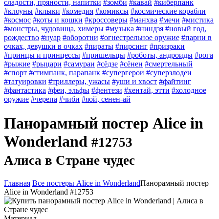
сладости, пряности, напитки
#зомби
#кавай
#киберпанк
#клоуны
#клыки
#комедия
#комиксы
#космические корабли
#космос
#коты и кошки
#кроссоверы
#манхва
#мечи
#мистика
#монстры, чудовища, химеры
#музыка
#ниндзя
#новый год,
рождество
#нуар
#оборотни
#огнестрельное оружие
#парни в
очках, девушки в очках
#пираты
#пирсинг
#призраки
#принцы и принцессы
#пришельцы
#роботы, андроиды
#рога
#рыжие
#рыцари
#самураи
#сёдзе
#сёнен
#смертельный
#спорт
#стимпанк, парапанк
#супергерои
#суперзлодеи
#татуировки
#триллеры, ужасы
#уши и хвост
#файтинг
#фантастика
#феи, эльфы
#фентези
#хентай, этти
#холодное
оружие
#черепа
#чиби
#яой, сенен-ай
Панорамный постер Alice in
Wonderland
#12753
Алиса в Стране чудес
Главная
Все постеры Alice in Wonderland
Панорамный постер
Alice in Wonderland #12753
Материал