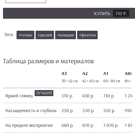
КУПИТЬ
710 Р.
Теги:
#готика
#дисней
#комедия
#фентези
Таблица размеров и материалов
А3
А2
А1
А0+
30 × 42 см
42 × 60 см
60 × 84 см
84 × 1
Яркий глянец
310 р.
450 р.
710 р.
1 240
Насыщенность и глубина
230 р.
330 р.
520 р.
910 р
На пределе восприятия
460 р.
670 р.
1 070 р.
1 870