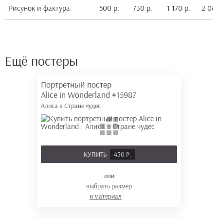
Рисунок и фактура
500 р.
730 р.
1 170 р.
2 040
Ещё постеры
Портретный постер
Alice in Wonderland
#15987
Алиса в Стране чудес
КУПИТЬ
450 Р.
или
выбрать размер
и материал