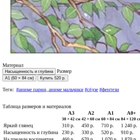
Материал
Размер
Насыщенность и глубина
А1 (60 × 84 см)
Купить
520 р.
Теги:
#аниме парни, аниме мальчики
#сёдзе
#фентези
Таблица размеров и материалов
А3
А2
А1
А0+
30 × 42 см
42 × 60 см
60 × 84 см
84 × 120 с
Яркий глянец
310 р.
450 р.
710 р.
1 240 р.
Насыщенность и глубина
230 р.
330 р.
520 р.
910 р.
На пределе восприятия
460 р.
670 р.
1 070 р.
1 870 р.