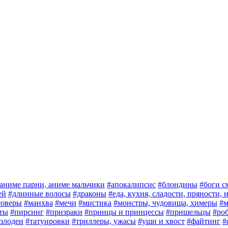
аниме парни, аниме мальчики
#апокалипсис
#блондины
#боги с
ей
#длинные волосы
#драконы
#еда, кухня, сладости, пряности,
соверы
#манхва
#мечи
#мистика
#монстры, чудовища, химеры
#м
ты
#пирсинг
#призраки
#принцы и принцессы
#пришельцы
#ро
злодеи
#татуировки
#триллеры, ужасы
#уши и хвост
#файтинг
#