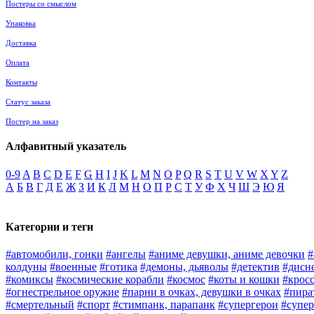
Постеры со смыслом
Упаковка
Доставка
Оплата
Контакты
Статус заказа
Постер на заказ
Алфавитный указатель
0-9
A
B
C
D
E
F
G
H
I
J
K
L
M
N
O
P
Q
R
S
T
U
V
W
X
Y
Z
А
Б
В
Г
Д
Е
Ж
З
И
К
Л
М
Н
О
П
Р
С
Т
У
Ф
Х
Ч
Ш
Э
Ю
Я
Категории и теги
#автомобили, гонки
#ангелы
#аниме девушки, аниме девочки
#
колдуны
#военные
#готика
#демоны, дьяволы
#детектив
#дисн
#комиксы
#космические корабли
#космос
#коты и кошки
#крос
#огнестрельное оружие
#парни в очках, девушки в очках
#пира
#смертельный
#спорт
#стимпанк, парапанк
#супергерои
#супер