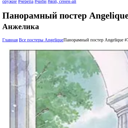
оружие
#черепа
#чиби
#яой, сенен-ай
Панорамный постер Angeliqu
Анжелика
Главная
Все постеры Angelique
Панорамный постер Angelique #