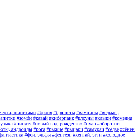
мерти, шинигами
#броня
#брюнеты
#вампиры
#ведьмы,
 напитки
#зомби
#кавай
#киберпанк
#клоуны
#клыки
#комедия
узыка
#ниндзя
#новый год, рождество
#нуар
#оборотни
боты, андроиды
#рога
#рыжие
#рыцари
#самураи
#сёдзе
#сёнен
фантастика
#феи, эльфы
#фентези
#хентай, этти
#холодное