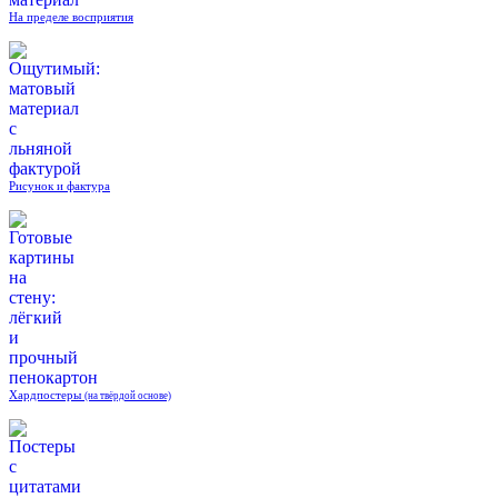
На пределе восприятия
Рисунок и фактура
Хардпостеры
(на твёрдой основе)