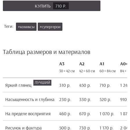
КУПИТЬ
710 Р.
Теги:
#комиксы
#супергерои
Таблица размеров и материалов
А3
А2
А1
А0+
30 × 42 см
42 × 60 см
60 × 84 см
84 × 1
Яркий глянец
310 р.
450 р.
710 р.
1 240
Насыщенность и глубина
230 р.
330 р.
520 р.
910 р
На пределе восприятия
460 р.
670 р.
1 070 р.
1 870
Рисунок и фактура
500 р.
730 р.
1 170 р.
2 040