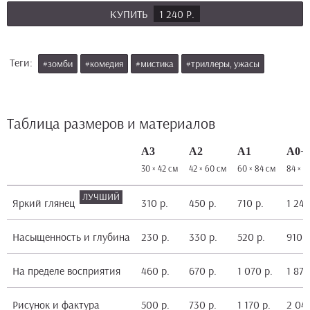
КУПИТЬ
1 240 Р.
Теги:
#зомби
#комедия
#мистика
#триллеры, ужасы
Таблица размеров и материалов
А3
А2
А1
А0+
30 × 42 см
42 × 60 см
60 × 84 см
84 × 1
Яркий глянец
310 р.
450 р.
710 р.
1 240
Насыщенность и глубина
230 р.
330 р.
520 р.
910 р
На пределе восприятия
460 р.
670 р.
1 070 р.
1 870
Рисунок и фактура
500 р.
730 р.
1 170 р.
2 040