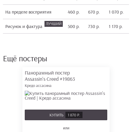
На пределе восприятия
460 р.
670 р.
1 070 р.
1
Рисунок и фактура
500 р.
730 р.
1 170 р.
2
Ещё постеры
Панорамный постер
Assassin's Creed
#19863
Кредо ассасина
КУПИТЬ
1 870 Р.
или