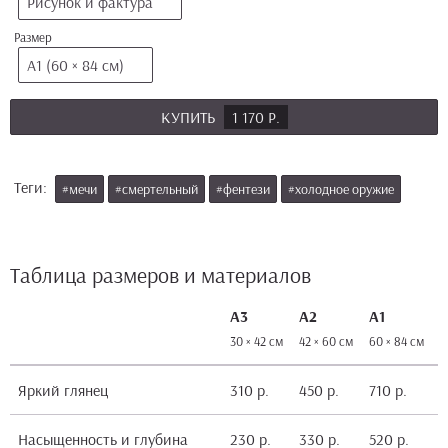
Рисунок и фактура
Размер
А1 (60 × 84 см)
КУПИТЬ
1 170 Р.
Теги:
#мечи
#смертельный
#фентези
#холодное оружие
Таблица размеров и материалов
А3
А2
А1
30 × 42 см
42 × 60 см
60 × 84 см
8
Яркий глянец
310 р.
450 р.
710 р.
1
Насыщенность и глубина
230 р.
330 р.
520 р.
9