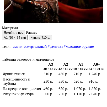
Материал
Размер
Яркий глянец
А1 (60 × 84 см)
Купить
710 р.
Теги:
#мечи
#смертельный
#фентези
#холодное оружие
Таблица размеров и материалов
А3
А2
А1
А0+
30 × 42 см
42 × 60 см
60 × 84 см
84 × 120 см
Яркий глянец
310 р.
450 р.
710 р.
1 240 р.
Насыщенность и
230 р.
330 р.
520 р.
910 р.
глубина
На пределе восприятия
460 р.
670 р.
1 070 р.
1 870 р.
Рисунок и фактура
500 р.
730 р.
1 170 р.
2 040 р.