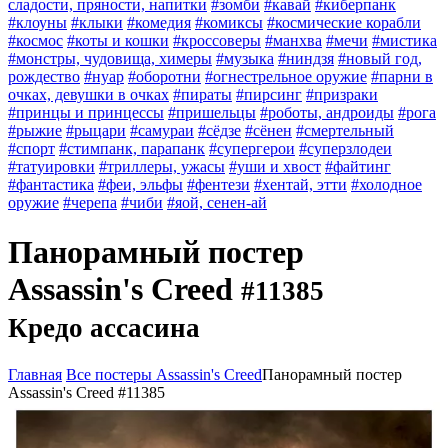
сладости, пряности, напитки
#зомби
#кавай
#киберпанк
#клоуны
#клыки
#комедия
#комиксы
#космические корабли
#космос
#коты и кошки
#кроссоверы
#манхва
#мечи
#мистика
#монстры, чудовища, химеры
#музыка
#ниндзя
#новый год,
рождество
#нуар
#оборотни
#огнестрельное оружие
#парни в
очках, девушки в очках
#пираты
#пирсинг
#призраки
#принцы и принцессы
#пришельцы
#роботы, андроиды
#рога
#рыжие
#рыцари
#самураи
#сёдзе
#сёнен
#смертельный
#спорт
#стимпанк, парапанк
#супергерои
#суперзлодеи
#татуировки
#триллеры, ужасы
#уши и хвост
#файтинг
#фантастика
#феи, эльфы
#фентези
#хентай, этти
#холодное
оружие
#черепа
#чиби
#яой, сенен-ай
Панорамный постер
Assassin's Creed
#11385
Кредо ассасина
Главная
Все постеры Assassin's Creed
Панорамный постер
Assassin's Creed #11385