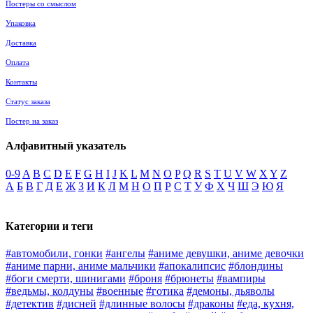
Постеры со смыслом
Упаковка
Доставка
Оплата
Контакты
Статус заказа
Постер на заказ
Алфавитный указатель
0-9
A
B
C
D
E
F
G
H
I
J
K
L
M
N
O
P
Q
R
S
T
U
V
W
X
Y
Z
А
Б
В
Г
Д
Е
Ж
З
И
К
Л
М
Н
О
П
Р
С
Т
У
Ф
Х
Ч
Ш
Э
Ю
Я
Категории и теги
#автомобили, гонки
#ангелы
#аниме девушки, аниме девочки
#аниме парни, аниме мальчики
#апокалипсис
#блондины
#боги смерти, шинигами
#броня
#брюнеты
#вампиры
#ведьмы, колдуны
#военные
#готика
#демоны, дьяволы
#детектив
#дисней
#длинные волосы
#драконы
#еда, кухня,