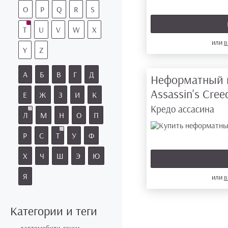
O
P
Q
R
S
T
U
V
W
X
или
в
Y
Z
А
Б
В
Г
Д
Неформатный 
Assassin's Cre
Е
Ж
З
И
К
Кредо ассасина
Л
М
Н
О
П
Р
С
Т
У
Ф
Х
Ч
Ш
Э
Ю
Я
или
в
Категории и теги