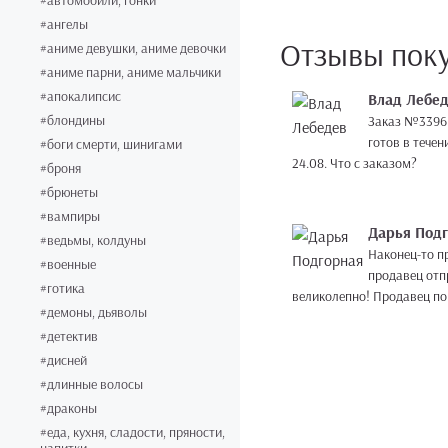
#автомобили, гонки
#ангелы
Отзывы пок
#аниме девушки, аниме девочки
#аниме парни, аниме мальчики
#апокалипсис
Влад Лебе
#блондины
Заказ №3396 от 15.08.2019 г. 
готов в течение 
#боги смерти, шинигами
24.08. Что с заказом?
#броня
#брюнеты
#вампиры
Дарья Под
#ведьмы, колдуны
Наконец-то п
#военные
продавец отп
#готика
великолепно! Продавец пом
#демоны, дьяволы
#детектив
#дисней
#длинные волосы
#драконы
#еда, кухня, сладости, пряности,