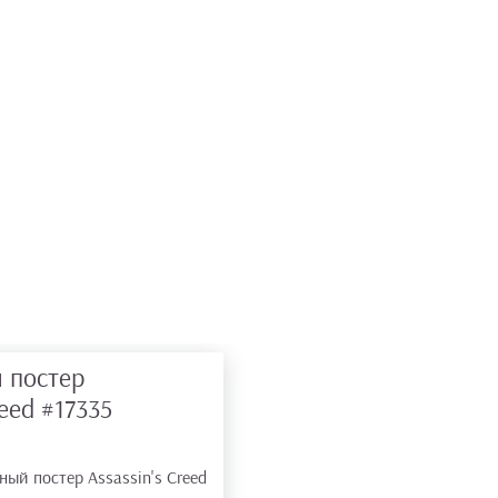
 постер
reed
#17335