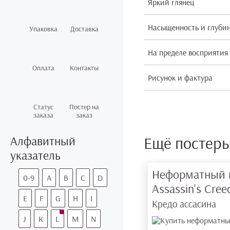
Яркий глянец
Насыщенность и глуби
Упаковка
Доставка
На пределе восприятия
Оплата
Контакты
Рисунок и фактура
Статус
Постер на
заказа
заказ
Ещё постер
Алфавитный
указатель
Неформатный 
0-9
A
B
C
D
Assassin's Cre
E
F
G
H
I
Кредо ассасина
J
K
L
M
N