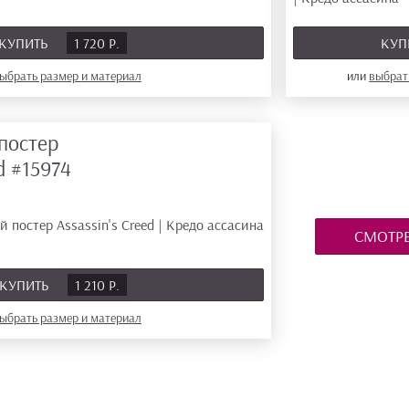
КУПИТЬ
1 720 Р.
КУП
ыбрать размер
и материал
или
выбрат
постер
ed
#15974
СМОТРЕ
КУПИТЬ
1 210 Р.
ыбрать размер
и материал