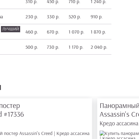
310 р.
450 р.
710 р.
1 240 р.
на
230 р.
330 р.
520 р.
910 р.
460 р.
670 р.
1 070 р.
1 870 р.
500 р.
730 р.
1 170 р.
2 040 р.
ы
постер
Панорамный
ed
#17336
Assassin's C
Кредо ассасина