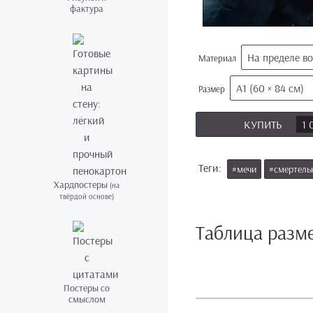
фактура
На пределе в
Материал
А1 (60 × 84 см)
Размер
КУПИТЬ
1 
Теги:
#мечи
#смертель
Хардпостеры
(на
твёрдой основе)
Таблица разм
Постеры со
смыслом