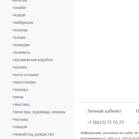
напитки
#зомби
#кавай
#киберпанк
#клоуны
#клыки
#комедия
#комиксы
#космические корабли
#космос
#коты и кошки
#кроссоверы
#манхва
#мечи
#мистика
Личный кабинет
П
#монстры, чудовища, химеры
#музыка
+7 (8422) 75 70 25
#ниндзя
Информация, указанная на сайте, не
#новый год, рождество
положениями ст. 435 и ст. 437 (п.2) 