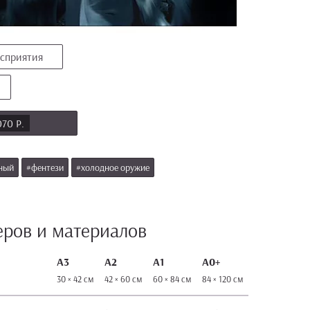
осприятия
070 Р.
ный
#фентези
#холодное оружие
еров и материалов
А3
А2
А1
А0+
30 × 42 см
42 × 60 см
60 × 84 см
84 × 120 см