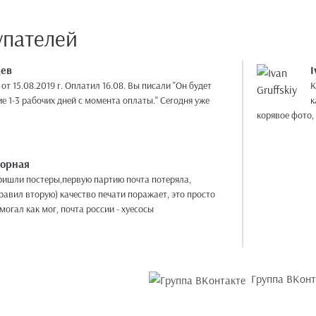
упателей
дев
I
Оплатил 16.08. Вы писали "Он будет
K
1-3 рабочих дней с момента оплаты." Сегодня уже
к
корявое фото,
горная
ришли постеры,первую партию почта потеряла,
равил вторую) качество печати поражает, это просто
огал как мог, почта россии - хуесосы
Группа ВКонт