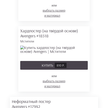
или
выбрать размер
и материал
Хардпостер (на твёрдой основе)
Avengers
#18318
Мстители
КУПИТЬ
810 Р.
или
выбрать размер
и материал
Неформатный постер
Avengers
#17942