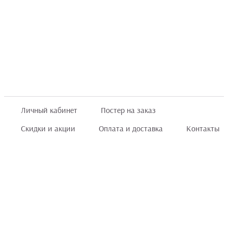
Личный кабинет
Постер на заказ
Скидки и акции
Оплата и доставка
Контакты
Отзывы покупателей
+7 (8422) 75 70 25
order@posterior.ru
Узнать статус заказа
Информация, указанная на сайте, не является публичной офертой. Данный
интернет-сайт носит исключительно информационный характер и ни при каких
условиях не является публичной офертой, определяемой положениями ст. 435 и
ст. 437 (п.2) Гражданского кодекса РФ.
Информация
для правообладателей
.