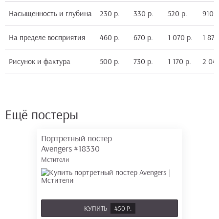
Насыщенность и глубина
230 р.
330 р.
520 р.
910 р
На пределе восприятия
460 р.
670 р.
1 070 р.
1 870
Рисунок и фактура
500 р.
730 р.
1 170 р.
2 040
Ещё постеры
Портретный постер
Avengers
#18330
Мстители
КУПИТЬ
450 Р.