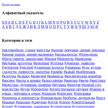
Постер на заказ
Алфавитный указатель
0-9
A
B
C
D
E
F
G
H
I
J
K
L
M
N
O
P
Q
R
S
T
U
V
W
X
Y
Z
А
Б
В
Г
Д
Е
Ж
З
И
К
Л
М
Н
О
П
Р
С
Т
У
Ф
Х
Ч
Ш
Э
Ю
Я
Категории и теги
#автомобили, гонки
#ангелы
#аниме девушки, аниме девочки
#аниме парни, аниме мальчики
#апокалипсис
#блондины
#боги смерти, шинигами
#броня
#брюнеты
#вампиры
#ведьмы, колдуны
#военные
#готика
#демоны, дьяволы
#детектив
#дисней
#длинные волосы
#драконы
#еда, кухня,
сладости, пряности, напитки
#зомби
#кавай
#киберпанк
#клоуны
#клыки
#комедия
#комиксы
#космические корабли
#космос
#коты и кошки
#кроссоверы
#манхва
#мечи
#мистика
#монстры, чудовища, химеры
#музыка
#ниндзя
#новый год,
рождество
#нуар
#оборотни
#огнестрельное оружие
#парни в
очках, девушки в очках
#пираты
#пирсинг
#призраки
#принцы и принцессы
#пришельцы
#роботы, андроиды
#рога
#рыжие
#рыцари
#самураи
#сёдзе
#сёнен
#смертельный
#спорт
#стимпанк, парапанк
#супергерои
#суперзлодеи