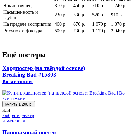
Яркий глянец
310 р.
450 р.
710 р.
1 240 р.
Насыщенность и
230 р.
330 р.
520 р.
910 р.
глубина
На пределе восприятия
460 р.
670 р.
1 070 р.
1 870 р.
Рисунок и фактура
500 р.
730 р.
1 170 р.
2 040 р.
Ещё постеры
Хардпостер (на твёрдой основе)
Breaking Bad
#15803
Во все тяжкие
Купить
1 200 р.
или
выбрать размер
и материал
Панорамный постер