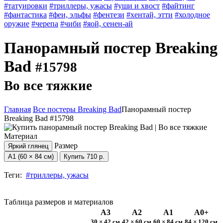
#татуировки
#триллеры, ужасы
#уши и хвост
#файтинг
#фантастика
#феи, эльфы
#фентези
#хентай, этти
#холодное
оружие
#черепа
#чиби
#яой, сенен-ай
Панорамный постер Breaking
Bad
#15798
Во все тяжкие
Главная
Все постеры Breaking Bad
Панорамный постер
Breaking Bad #15798
Материал
Размер
Яркий глянец
А1 (60 × 84 см)
Купить
710 р.
Теги:
#триллеры, ужасы
Таблица размеров и материалов
А3
А2
А1
А0+
30 × 42 см
42 × 60 см
60 × 84 см
84 × 120 см