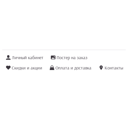
Личный кабинет
Постер на заказ
Скидки и акции
Оплата и доставка
Контакты
Отзывы покупателей
+7 (8422) 75 70 25
order@posterior.ru
Узнать статус заказа
Информация, указанная на сайте, не является публичной офертой. Данный
интернет-сайт носит исключительно информационный характер и ни при каких
условиях не является публичной офертой, определяемой положениями ст. 435 и
ст. 437 (п.2) Гражданского кодекса РФ.
Информация
для правообладателей
.