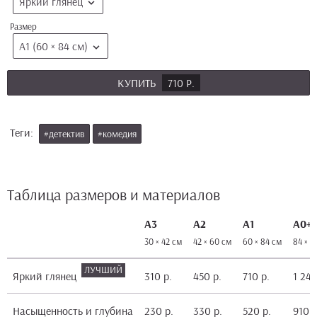
Яркий глянец
Размер
А1 (60 × 84 см)
КУПИТЬ
710 Р.
Теги:
#детектив
#комедия
Таблица размеров и материалов
А3
А2
А1
А0+
30 × 42 см
42 × 60 см
60 × 84 см
84 × 1
Яркий глянец
310 р.
450 р.
710 р.
1 240
Насыщенность и глубина
230 р.
330 р.
520 р.
910 р