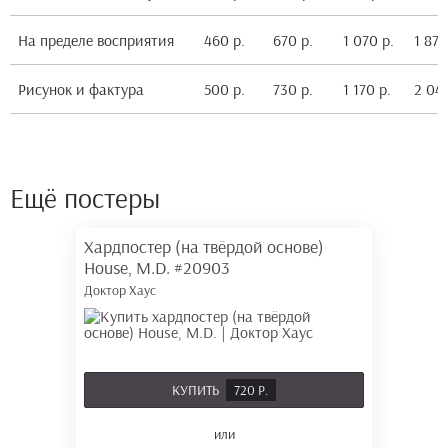
На пределе восприятия
460 р.
670 р.
1 070 р.
1 870
Рисунок и фактура
500 р.
730 р.
1 170 р.
2 040
Ещё постеры
Хардпостер (на твёрдой основе)
House, M.D.
#20903
Доктор Хаус
КУПИТЬ
720 Р.
или