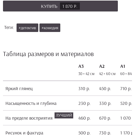
КУПИТЬ
1 870 Р.
Теги:
#детектив
#комедия
Таблица размеров и материалов
А3
А2
А1
30 × 42 см
42 × 60 см
60 × 84 
Яркий глянец
310 р.
450 р.
710 р.
Насыщенность и глубина
230 р.
330 р.
520 р.
На пределе восприятия
460 р.
670 р.
1 070 р
Рисунок и фактура
500 р.
730 р.
1 170 р.