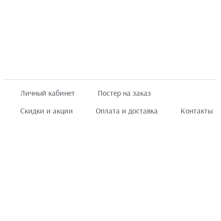
Личный кабинет
Постер на заказ
Скидки и акции
Оплата и доставка
Контакты
Отзывы покупателей
+7 (8422) 75 70 25
order@posterior.ru
Узнать статус заказа
Информация, указанная на сайте, не является публичной офертой. Данный
интернет-сайт носит исключительно информационный характер и ни при каких
условиях не является публичной офертой, определяемой положениями ст. 435 и
ст. 437 (п.2) Гражданского кодекса РФ.
Информация
для правообладателей
.
Мы получаем и обрабатываем персональные данные посетителей сайта в