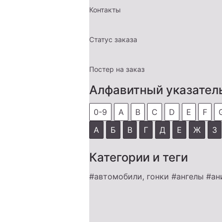
Контакты
Статус заказа
Постер на заказ
Алфавитный указател
0-9
A
B
C
D
E
F
А
Б
В
Г
Д
Е
Ж
З
Категории и теги
#автомобили, гонки
#ангелы
#ан