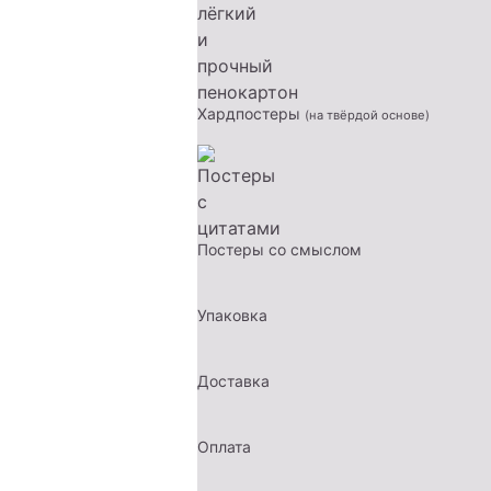
Хардпостеры
(на твёрдой основе)
Постеры со смыслом
Упаковка
Доставка
Оплата