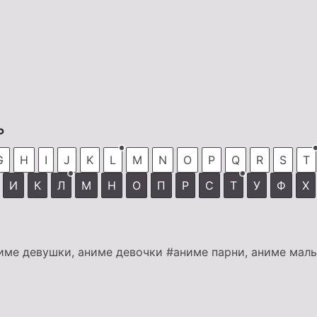
ь
G
H
I
J
K
L
M
N
O
P
Q
R
S
T
И
К
Л
М
Н
О
П
Р
С
Т
У
Ф
Х
име девушки, аниме девочки
#аниме парни, аниме мал