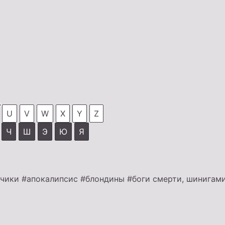
U
V
W
X
Y
Z
Ч
Ш
Э
Ю
Я
ьчики
#апокалипсис
#блондины
#боги смерти, шинигам