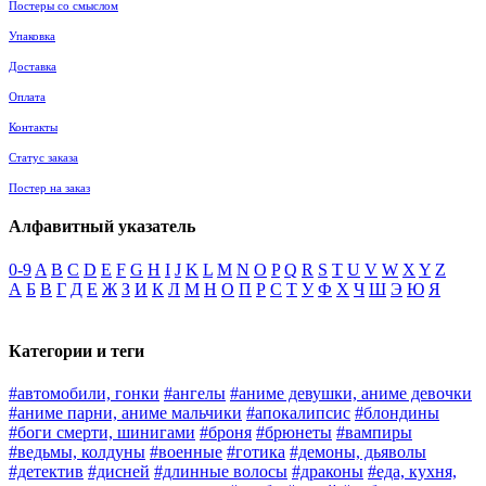
Постеры со смыслом
Упаковка
Доставка
Оплата
Контакты
Статус заказа
Постер на заказ
Алфавитный указатель
0-9
A
B
C
D
E
F
G
H
I
J
K
L
M
N
O
P
Q
R
S
T
U
V
W
X
Y
Z
А
Б
В
Г
Д
Е
Ж
З
И
К
Л
М
Н
О
П
Р
С
Т
У
Ф
Х
Ч
Ш
Э
Ю
Я
Категории и теги
#автомобили, гонки
#ангелы
#аниме девушки, аниме девочки
#аниме парни, аниме мальчики
#апокалипсис
#блондины
#боги смерти, шинигами
#броня
#брюнеты
#вампиры
#ведьмы, колдуны
#военные
#готика
#демоны, дьяволы
#детектив
#дисней
#длинные волосы
#драконы
#еда, кухня,