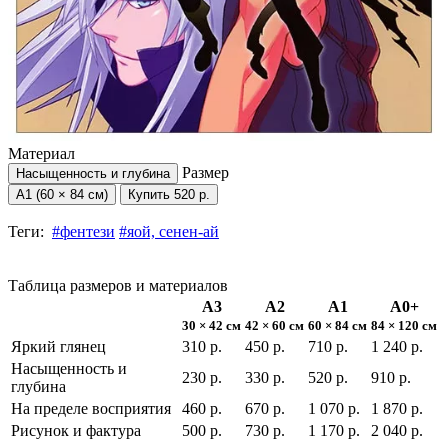
Материал
Размер
Насыщенность и глубина
А1 (60 × 84 см)
Купить
520 р.
Теги:
#фентези
#яой, сенен-ай
Таблица размеров и материалов
А3
А2
А1
А0+
30 × 42 см
42 × 60 см
60 × 84 см
84 × 120 см
Яркий глянец
310 р.
450 р.
710 р.
1 240 р.
Насыщенность и
230 р.
330 р.
520 р.
910 р.
глубина
На пределе восприятия
460 р.
670 р.
1 070 р.
1 870 р.
Рисунок и фактура
500 р.
730 р.
1 170 р.
2 040 р.