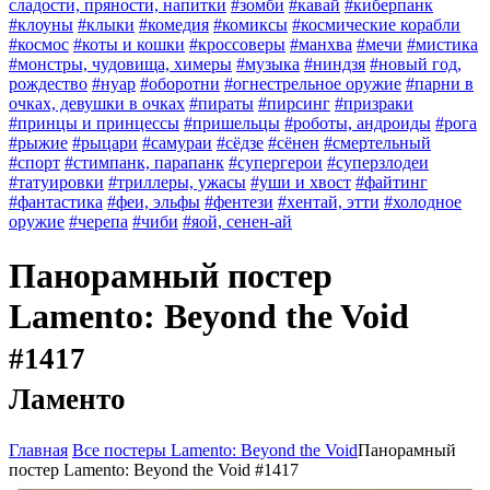
сладости, пряности, напитки
#зомби
#кавай
#киберпанк
#клоуны
#клыки
#комедия
#комиксы
#космические корабли
#космос
#коты и кошки
#кроссоверы
#манхва
#мечи
#мистика
#монстры, чудовища, химеры
#музыка
#ниндзя
#новый год,
рождество
#нуар
#оборотни
#огнестрельное оружие
#парни в
очках, девушки в очках
#пираты
#пирсинг
#призраки
#принцы и принцессы
#пришельцы
#роботы, андроиды
#рога
#рыжие
#рыцари
#самураи
#сёдзе
#сёнен
#смертельный
#спорт
#стимпанк, парапанк
#супергерои
#суперзлодеи
#татуировки
#триллеры, ужасы
#уши и хвост
#файтинг
#фантастика
#феи, эльфы
#фентези
#хентай, этти
#холодное
оружие
#черепа
#чиби
#яой, сенен-ай
Панорамный постер
Lamento: Beyond the Void
#1417
Ламенто
Главная
Все постеры Lamento: Beyond the Void
Панорамный
постер Lamento: Beyond the Void #1417