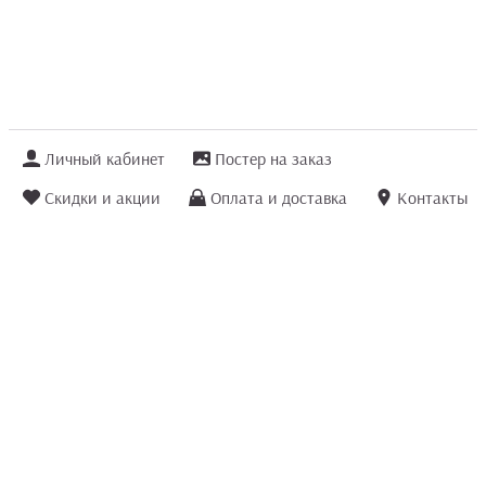
Личный кабинет
Постер на заказ
Скидки и акции
Оплата и доставка
Контакты
Отзывы покупателей
+7 (8422) 75 70 25
order@posterior.ru
Узнать статус заказа
Информация, указанная на сайте, не является публичной офертой. Данный
интернет-сайт носит исключительно информационный характер и ни при каких
условиях не является публичной офертой, определяемой положениями ст. 435 и
ст. 437 (п.2) Гражданского кодекса РФ.
Информация
для правообладателей
.
Мы получаем и обрабатываем персональные данные посетителей сайта в
соответствии
с политикой конфиденциальности
. Если Вы не даете согласия на
обработку своих персональных данных, Вам необходимо покинуть сайт.