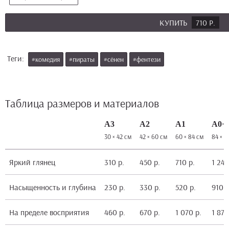
КУПИТЬ
710 Р.
Теги:
#комедия
#пираты
#сёнен
#фентези
Таблица размеров и материалов
А3
А2
А1
А0+
30 × 42 см
42 × 60 см
60 × 84 см
84 × 1
Яркий глянец
310 р.
450 р.
710 р.
1 240
Насыщенность и глубина
230 р.
330 р.
520 р.
910 р
На пределе восприятия
460 р.
670 р.
1 070 р.
1 870