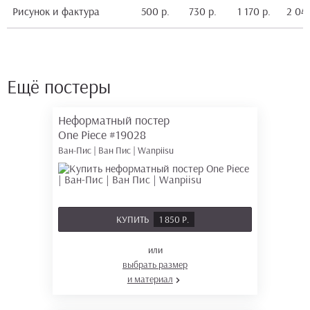
Рисунок и фактура
500 р.
730 р.
1 170 р.
2 040
Ещё постеры
Неформатный постер
One Piece
#19028
Ван-Пис | Ван Пис | Wanpiisu
КУПИТЬ
1 850 Р.
или
выбрать размер
и материал