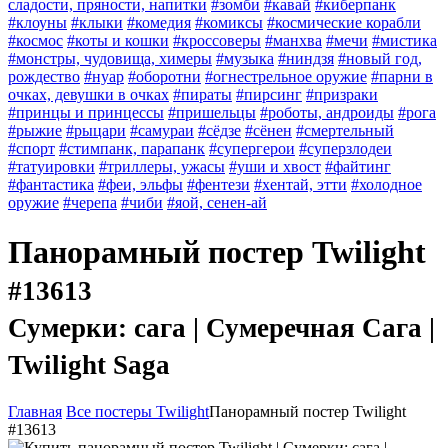
сладости, пряности, напитки
#зомби
#кавай
#киберпанк
#клоуны
#клыки
#комедия
#комиксы
#космические корабли
#космос
#коты и кошки
#кроссоверы
#манхва
#мечи
#мистика
#монстры, чудовища, химеры
#музыка
#ниндзя
#новый год,
рождество
#нуар
#оборотни
#огнестрельное оружие
#парни в
очках, девушки в очках
#пираты
#пирсинг
#призраки
#принцы и принцессы
#пришельцы
#роботы, андроиды
#рога
#рыжие
#рыцари
#самураи
#сёдзе
#сёнен
#смертельный
#спорт
#стимпанк, парапанк
#супергерои
#суперзлодеи
#татуировки
#триллеры, ужасы
#уши и хвост
#файтинг
#фантастика
#феи, эльфы
#фентези
#хентай, этти
#холодное
оружие
#черепа
#чиби
#яой, сенен-ай
Панорамный постер Twilight
#13613
Сумерки: сага | Сумеречная Сага |
Twilight Saga
Главная
Все постеры Twilight
Панорамный постер Twilight
#13613