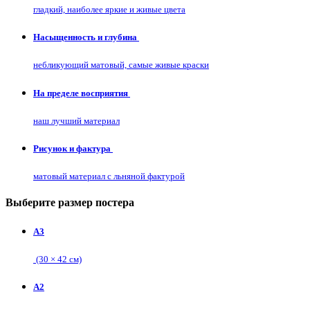
гладкий, наиболее яркие и живые цвета
Насыщенность и глубина
небликующий матовый, самые живые краски
На пределе восприятия
наш лучший материал
Рисунок и фактура
матовый материал с льняной фактурой
Выберите размер постера
А3
(30 × 42 см)
А2