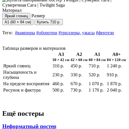
Материал
Размер
Яркий глянец
А1 (60 × 84 см)
Купить
710 р.
Теги:
#вампиры
#оборотни
#триллеры, ужасы
#фентези
Таблица размеров и материалов
А3
А2
А1
А0+
30 × 42 см
42 × 60 см
60 × 84 см
84 × 120 см
Яркий глянец
310 р.
450 р.
710 р.
1 240 р.
Насыщенность и
230 р.
330 р.
520 р.
910 р.
глубина
На пределе восприятия
460 р.
670 р.
1 070 р.
1 870 р.
Рисунок и фактура
500 р.
730 р.
1 170 р.
2 040 р.
Ещё постеры
Неформатный постер