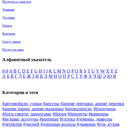
Постеры со смыслом
Упаковка
Доставка
Оплата
Контакты
Статус заказа
Постер на заказ
Алфавитный указатель
0-9
A
B
C
D
E
F
G
H
I
J
K
L
M
N
O
P
Q
R
S
T
U
V
W
X
Y
Z
А
Б
В
Г
Д
Е
Ж
З
И
К
Л
М
Н
О
П
Р
С
Т
У
Ф
Х
Ч
Ш
Э
Ю
Я
Категории и теги
#автомобили, гонки
#ангелы
#аниме девушки, аниме девочки
#аниме парни, аниме мальчики
#апокалипсис
#блондины
#боги смерти, шинигами
#броня
#брюнеты
#вампиры
#ведьмы, колдуны
#военные
#готика
#демоны, дьяволы
#детектив
#дисней
#длинные волосы
#драконы
#еда, кухня,