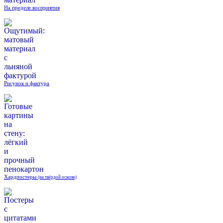
На пределе восприятия
Рисунок и фактура
Хардпостеры
(на твёрдой основе)