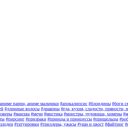
аниме парни, аниме мальчики
#апокалипсис
#блондины
#боги с
ей
#длинные волосы
#драконы
#еда, кухня, сладости, пряности,
соверы
#манхва
#мечи
#мистика
#монстры, чудовища, химеры
#м
ты
#пирсинг
#призраки
#принцы и принцессы
#пришельцы
#ро
злодеи
#татуировки
#триллеры, ужасы
#уши и хвост
#файтинг
#