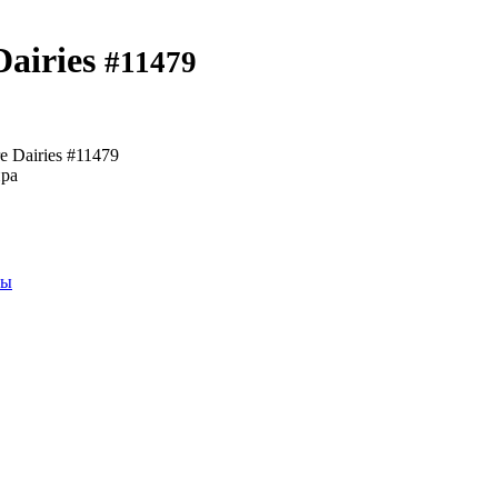
airies
#11479
 Dairies #11479
сы