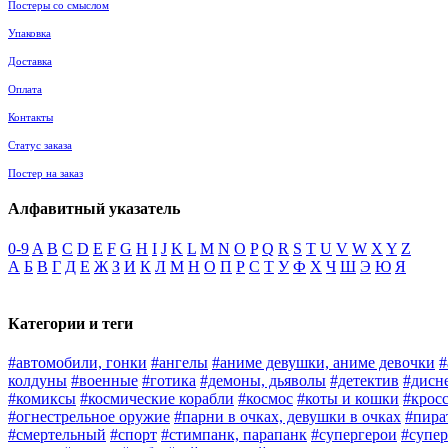
Постеры со смыслом
Упаковка
Доставка
Оплата
Контакты
Статус заказа
Постер на заказ
Алфавитный указатель
0-9
A
B
C
D
E
F
G
H
I
J
K
L
M
N
O
P
Q
R
S
T
U
V
W
X
Y
Z
А
Б
В
Г
Д
Е
Ж
З
И
К
Л
М
Н
О
П
Р
С
Т
У
Ф
Х
Ч
Ш
Э
Ю
Я
Категории и теги
#автомобили, гонки
#ангелы
#аниме девушки, аниме девочки
#
колдуны
#военные
#готика
#демоны, дьяволы
#детектив
#дисн
#комиксы
#космические корабли
#космос
#коты и кошки
#крос
#огнестрельное оружие
#парни в очках, девушки в очках
#пира
#смертельный
#спорт
#стимпанк, парапанк
#супергерои
#супер