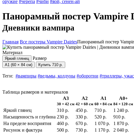
оружие
#черепа
#чиби
#яой, сенен-ай
Панорамный постер Vampire D
Дневники вампира
Главная
Все постеры Vampire Dairies
Панорамный постер Vampire
Материал
Размер
Яркий глянец
А1 (60 × 84 см)
Купить
710 р.
Теги:
#вампиры
#ведьмы, колдуны
#оборотни
#триллеры, ужа
Таблица размеров и материалов
А3
А2
А1
А0+
30 × 42 см
42 × 60 см
60 × 84 см
84 × 120 см
Яркий глянец
310 р.
450 р.
710 р.
1 240 р.
Насыщенность и глубина
230 р.
330 р.
520 р.
910 р.
На пределе восприятия
460 р.
670 р.
1 070 р.
1 870 р.
Рисунок и фактура
500 р.
730 р.
1 170 р.
2 040 р.