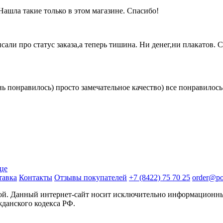
Нашла такие только в этом магазине. Спасибо!
исали про статус заказа,а теперь тишина. Ни денег,ни плакатов. 
ь понравилось) просто замечательное качество) все понравилось
ице
тавка
Контакты
Отзывы покупателей
+7 (8422) 75 70 25
order@pos
той. Данный интернет-сайт носит исключительно информационны
жданского кодекса РФ.