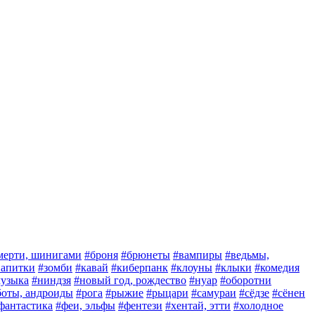
мерти, шинигами
#броня
#брюнеты
#вампиры
#ведьмы,
 напитки
#зомби
#кавай
#киберпанк
#клоуны
#клыки
#комедия
узыка
#ниндзя
#новый год, рождество
#нуар
#оборотни
боты, андроиды
#рога
#рыжие
#рыцари
#самураи
#сёдзе
#сёнен
фантастика
#феи, эльфы
#фентези
#хентай, этти
#холодное