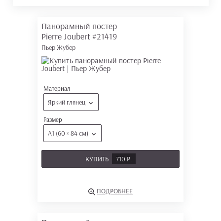
Панорамный постер
Pierre Joubert
#21419
Пьер Жубер
Материал
Яркий глянец
Размер
А1 (60 × 84 см)
КУПИТЬ
710 Р.
ПОДРОБНЕЕ