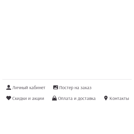
Личный кабинет
Постер на заказ
Скидки и акции
Оплата и доставка
Контакты
Отзывы покупателей
+7 (8422) 75 70 25
order@posterior.ru
Узнать статус заказа
Информация, указанная на сайте, не является публичной офертой. Данный