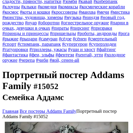
сладости, пряности, напитки
#зомби
#кавай
#киберпанк
#клоуны
#клыки
#комедия
#комиксы
#космические корабли
#космос
#коты и кошки
#кроссоверы
#манхва
#мечи
#мистика
#монстры, чудовища, химеры
#музыка
#ниндзя
#новый год,
рождество
#нуар
#оборотни
#огнестрельное оружие
#парни в
очках, девушки в очках
#пираты
#пирсинг
#призраки
#принцы и принцессы
#пришельцы
#роботы, андроиды
#рога
#рыжие
#рыцари
#самураи
#сёдзе
#сёнен
#смертельный
#спорт
#стимпанк, парапанк
#супергерои
#суперзлодеи
#татуировки
#триллеры, ужасы
#уши и хвост
#файтинг
#фантастика
#феи, эльфы
#фентези
#хентай, этти
#холодное
оружие
#черепа
#чиби
#яой, сенен-ай
Портретный постер Addams
Family
#15052
Семейка Аддамс
Главная
Все постеры Addams Family
Портретный постер
Addams Family #15052