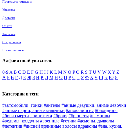
Постеры со смыслом
Упаковка
Доставка
Оплата
Контакты
Статус заказа
Постер на заказ
Алфавитный указатель
0-9
A
B
C
D
E
F
G
H
I
J
K
L
M
N
O
P
Q
R
S
T
U
V
W
X
Y
Z
А
Б
В
Г
Д
Е
Ж
З
И
К
Л
М
Н
О
П
Р
С
Т
У
Ф
Х
Ч
Ш
Э
Ю
Я
Категории и теги
#автомобили, гонки
#ангелы
#аниме девушки, аниме девочки
#аниме парни, аниме мальчики
#апокалипсис
#блондины
#боги смерти, шинигами
#броня
#брюнеты
#вампиры
#ведьмы, колдуны
#военные
#готика
#демоны, дьяволы
#детектив
#дисней
#длинные волосы
#драконы
#еда, кухня,