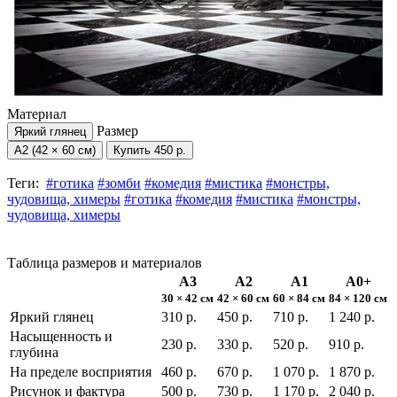
Материал
Размер
Яркий глянец
А2 (42 × 60 см)
Купить
450 р.
Теги:
#готика
#зомби
#комедия
#мистика
#монстры,
чудовища, химеры
#готика
#комедия
#мистика
#монстры,
чудовища, химеры
Таблица размеров и материалов
А3
А2
А1
А0+
30 × 42 см
42 × 60 см
60 × 84 см
84 × 120 см
Яркий глянец
310 р.
450 р.
710 р.
1 240 р.
Насыщенность и
230 р.
330 р.
520 р.
910 р.
глубина
На пределе восприятия
460 р.
670 р.
1 070 р.
1 870 р.
Рисунок и фактура
500 р.
730 р.
1 170 р.
2 040 р.