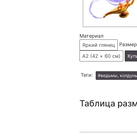
Материал
Размер
Яркий глянец
А2 (42 × 60 см)
Куп
Теги:
#ведьмы, колдун
Таблица раз