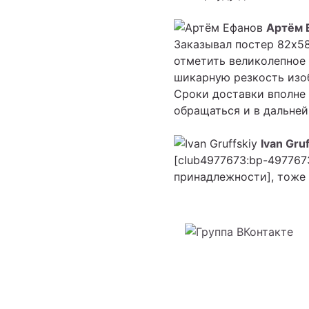
Артём 
Заказывал постер 82х58
отметить великолепное 
шикарную резкость изоб
Сроки доставки вполне 
обращаться и в дальнейш
Ivan Gruf
[club4977673:bp-497767
принадлежности], тоже