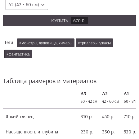
А2 (42 × 60 см)
КУПИТЬ
670 Р.
Теги:
#монстры, чудовища, химеры
#триллеры, ужасы
#фантастика
Таблица размеров и материалов
А3
А2
А1
30 × 42 см
42 × 60 см
60 × 84 
Яркий глянец
310 р.
450 р.
710 р.
Насыщенность и глубина
230 р.
330 р.
520 р.