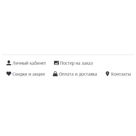
Личный кабинет
Постер на заказ
Скидки и акции
Оплата и доставка
Контакты
Отзывы покупателей
+7 (8422) 75 70 25
order@posterior.ru
Узнать статус заказа
Информация, указанная на сайте, не является публичной офертой. Данный
интернет-сайт носит исключительно информационный характер и ни при каких
условиях не является публичной офертой, определяемой положениями ст. 435 и
ст. 437 (п.2) Гражданского кодекса РФ.
Информация
для правообладателей
.