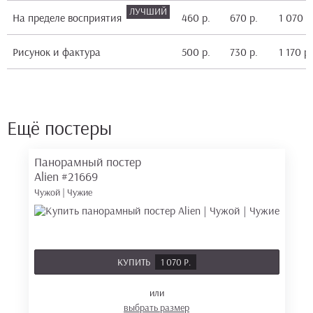
На пределе восприятия
460 р.
670 р.
1 070 р
Рисунок и фактура
500 р.
730 р.
1 170 р.
Ещё постеры
Панорамный постер
Alien
#21669
Чужой | Чужие
КУПИТЬ
1 070 Р.
или
выбрать размер