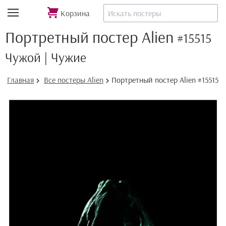
Корзина
Портретный постер Alien
#15515
Чужой | Чужие
Главная
Все постеры Alien
Портретный постер Alien #15515