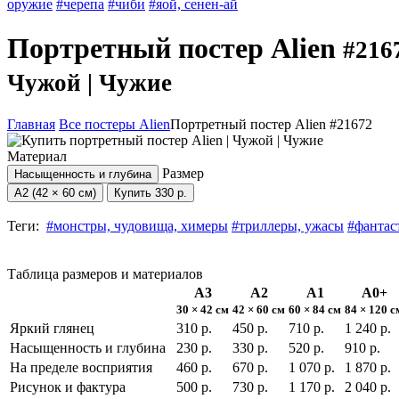
оружие
#черепа
#чиби
#яой, сенен-ай
Портретный постер Alien
#216
Чужой | Чужие
Главная
Все постеры Alien
Портретный постер Alien #21672
Материал
Размер
Насыщенность и глубина
А2 (42 × 60 см)
Купить
330 р.
Теги:
#монстры, чудовища, химеры
#триллеры, ужасы
#фантас
Таблица размеров и материалов
А3
А2
А1
А0+
30 × 42 см
42 × 60 см
60 × 84 см
84 × 120 с
Яркий глянец
310 р.
450 р.
710 р.
1 240 р.
Насыщенность и глубина
230 р.
330 р.
520 р.
910 р.
На пределе восприятия
460 р.
670 р.
1 070 р.
1 870 р.
Рисунок и фактура
500 р.
730 р.
1 170 р.
2 040 р.