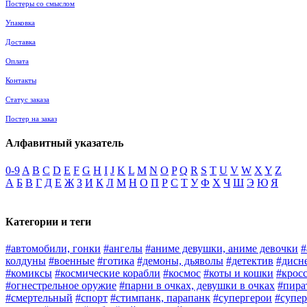
Постеры со смыслом
Упаковка
Доставка
Оплата
Контакты
Статус заказа
Постер на заказ
Алфавитный указатель
0-9
A
B
C
D
E
F
G
H
I
J
K
L
M
N
O
P
Q
R
S
T
U
V
W
X
Y
Z
А
Б
В
Г
Д
Е
Ж
З
И
К
Л
М
Н
О
П
Р
С
Т
У
Ф
Х
Ч
Ш
Э
Ю
Я
Категории и теги
#автомобили, гонки
#ангелы
#аниме девушки, аниме девочки
#
колдуны
#военные
#готика
#демоны, дьяволы
#детектив
#дисн
#комиксы
#космические корабли
#космос
#коты и кошки
#крос
#огнестрельное оружие
#парни в очках, девушки в очках
#пира
#смертельный
#спорт
#стимпанк, парапанк
#супергерои
#супер