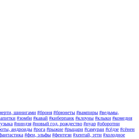
мерти, шинигами
#броня
#брюнеты
#вампиры
#ведьмы,
 напитки
#зомби
#кавай
#киберпанк
#клоуны
#клыки
#комедия
узыка
#ниндзя
#новый год, рождество
#нуар
#оборотни
боты, андроиды
#рога
#рыжие
#рыцари
#самураи
#сёдзе
#сёнен
фантастика
#феи, эльфы
#фентези
#хентай, этти
#холодное