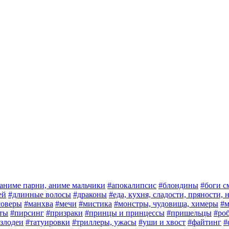
аниме парни, аниме мальчики
#апокалипсис
#блондины
#боги с
ей
#длинные волосы
#драконы
#еда, кухня, сладости, пряности,
соверы
#манхва
#мечи
#мистика
#монстры, чудовища, химеры
#м
ты
#пирсинг
#призраки
#принцы и принцессы
#пришельцы
#ро
злодеи
#татуировки
#триллеры, ужасы
#уши и хвост
#файтинг
#