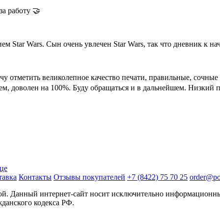
за работу 🤝
 Star Wars. Сын очень увлечен Star Wars, так что дневник к нач
очу отметить великолепное качество печати, правильные, сочные
, доволен на 100%. Буду обращаться и в дальнейшем. Низкий по
ице
тавка
Контакты
Отзывы покупателей
+7 (8422) 75 70 25
order@pos
той. Данный интернет-сайт носит исключительно информационны
жданского кодекса РФ.