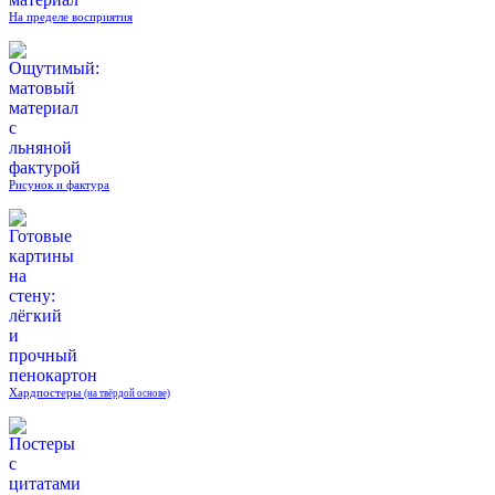
На пределе восприятия
Рисунок и фактура
Хардпостеры
(на твёрдой основе)