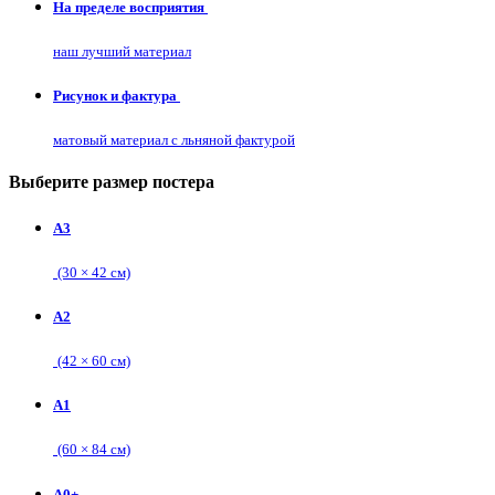
На пределе восприятия
наш лучший материал
Рисунок и фактура
матовый материал с льняной фактурой
Выберите размер постера
А3
(30 × 42 см)
А2
(42 × 60 см)
А1
(60 × 84 см)
А0+