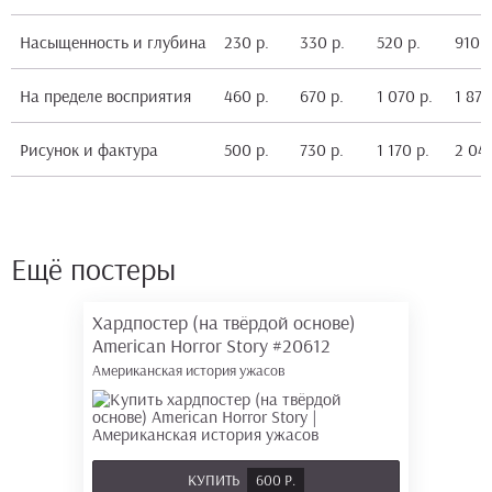
Насыщенность и глубина
230 р.
330 р.
520 р.
910 р
На пределе восприятия
460 р.
670 р.
1 070 р.
1 870
Рисунок и фактура
500 р.
730 р.
1 170 р.
2 040
Ещё постеры
Хардпостер (на твёрдой основе)
American Horror Story
#20612
Американская история ужасов
КУПИТЬ
600 Р.