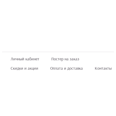
Личный кабинет
Постер на заказ
Скидки и акции
Оплата и доставка
Контакты
Отзывы покупателей
+7 (8422) 75 70 25
order@posterior.ru
Узнать статус заказа
Информация, указанная на сайте, не является публичной офертой. Данный
интернет-сайт носит исключительно информационный характер и ни при каких
условиях не является публичной офертой, определяемой положениями ст. 435 и
ст. 437 (п.2) Гражданского кодекса РФ.