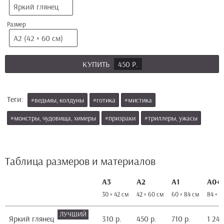
Яркий глянец
Размер
А2 (42 × 60 см)
КУПИТЬ
450 Р.
Теги:
#ведьмы, колдуны
#готика
#мистика
#монстры, чудовища, химеры
#призраки
#триллеры, ужасы
Таблица размеров и материалов
А3
А2
А1
А0+
30 × 42 см
42 × 60 см
60 × 84 см
84 × 1
Яркий глянец
310 р.
450 р.
710 р.
1 240