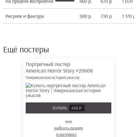
На пределе восприятия
460 р.
670 р.
1 070 р
Рисунок и фактура
500 р.
730 р.
1 170 р.
Ещё постеры
Портретный постер
American Horror Story
#20606
Американская история ужасов
КУПИТЬ
450 Р.
или
выбрать размер
и материал