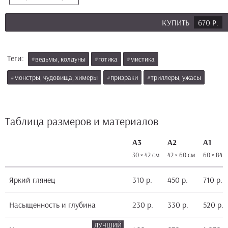
КУПИТЬ
670 Р.
Теги:
#ведьмы, колдуны
#готика
#мистика
#монстры, чудовища, химеры
#призраки
#триллеры, ужасы
Таблица размеров и материалов
А3
А2
А1
30 × 42 см
42 × 60 см
60 × 84 
Яркий глянец
310 р.
450 р.
710 р.
Насыщенность и глубина
230 р.
330 р.
520 р.