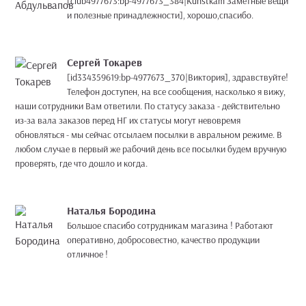
[club4977673:bp-4977673_384|Kunstkam Заметные вещи
и полезные принадлежности], хорошо,спасибо.
Сергей Токарев
[id334359619:bp-4977673_370|Виктория], здравствуйте!
Телефон доступен, на все сообщения, насколько я вижу,
наши сотрудники Вам ответили. По статусу заказа - действительно
из-за вала заказов перед НГ их статусы могут невовремя
обновляться - мы сейчас отсылаем посылки в авральном режиме. В
любом случае в первый же рабочий день все посылки будем вручную
проверять, где что дошло и когда.
Наталья Бородина
Большое спасибо сотрудникам магазина ! Работают
оперативно, добросовестно, качество продукции
отличное !