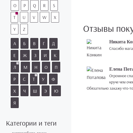
O
P
Q
R
S
T
U
V
W
X
Отзывы пок
Y
Z
Никита Ко
А
Б
В
Г
Д
Спасибо магаз
Е
Ж
З
И
К
Л
М
Н
О
П
Елена Пот
Огромное спас
Р
С
Т
У
Ф
круче чем оче
Обязательно закажу что-то
Х
Ч
Ш
Э
Ю
Я
Категории и теги