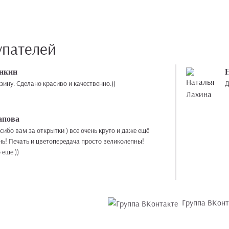
упателей
нкин
ину. Сделано красиво и качественно.))
Д
апова
ибо вам за открытки ) все очень круто и даже ещё
нь! Печать и цветопередача просто великолепны!
 ещё ))
Группа ВКонт