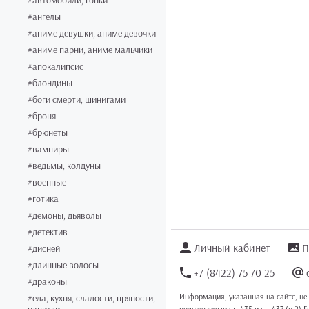
#автомобили, гонки
#ангелы
#аниме девушки, аниме девочки
#аниме парни, аниме мальчики
#апокалипсис
#блондины
#боги смерти, шинигами
#броня
#брюнеты
#вампиры
#ведьмы, колдуны
#военные
#готика
#демоны, дьяволы
#детектив
Личный кабинет
П
#дисней
#длинные волосы
+7 (8422) 75 70 25
#драконы
Информация, указанная на сайте, не
#еда, кухня, сладости, пряности,
положениями ст. 435 и ст. 437 (п.2) 