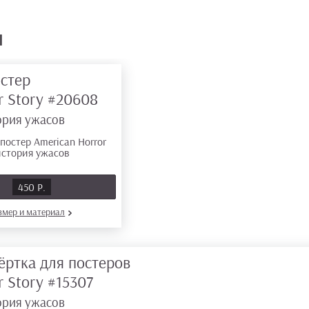
ы
стер
r Story
#20608
ория ужасов
Ь
450 Р.
азмер
и материал
ёртка для постеров
r Story
#15307
ория ужасов