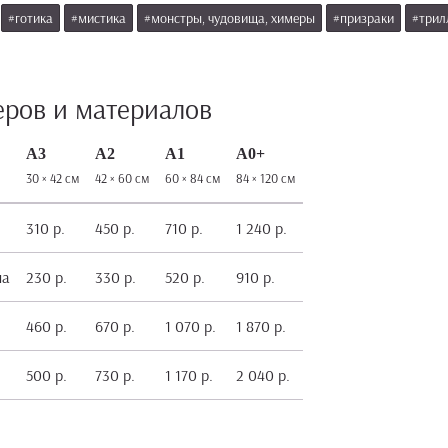
#готика
#мистика
#монстры, чудовища, химеры
#призраки
#трил
еров и материалов
А3
А2
А1
А0+
30 × 42 см
42 × 60 см
60 × 84 см
84 × 120 см
310 р.
450 р.
710 р.
1 240 р.
на
230 р.
330 р.
520 р.
910 р.
460 р.
670 р.
1 070 р.
1 870 р.
500 р.
730 р.
1 170 р.
2 040 р.