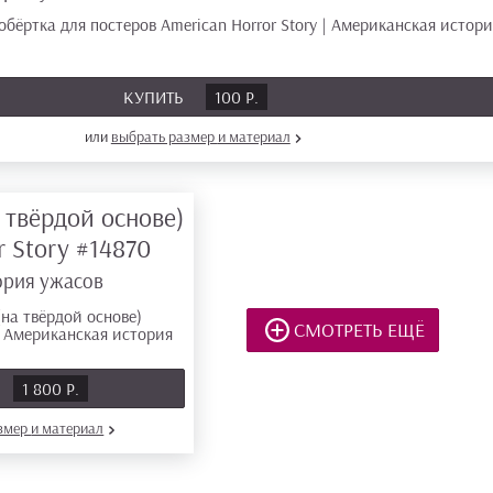
КУПИТЬ
100 Р.
или
выбрать размер
и материал
 твёрдой основе)
r Story
#14870
ория ужасов
СМОТРЕТЬ ЕЩЁ
1 800 Р.
азмер
и материал