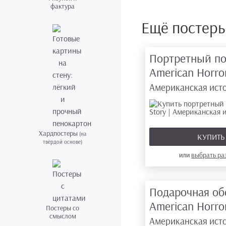
фактура
Ещё постер
Портретный по
American Horro
Американская ист
Хардпостеры
(на
КУПИТ
твёрдой основе)
или
выбрать р
Подарочная об
American Horro
Постеры со
смыслом
Американская ист