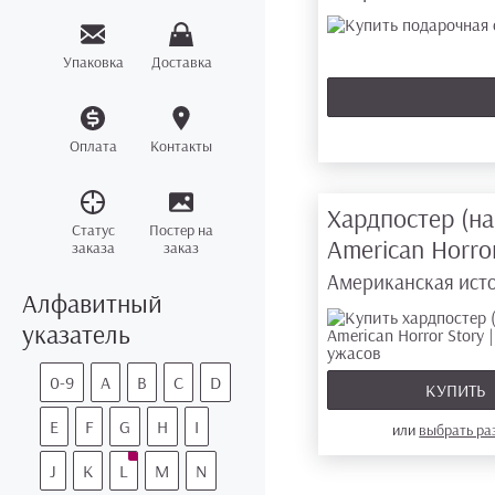
Упаковка
Доставка
Оплата
Контакты
Хардпостер (на
Статус
Постер на
American Horro
заказа
заказ
Американская ист
Алфавитный
указатель
0-9
A
B
C
D
КУПИТЬ
E
F
G
H
I
или
выбрать р
J
K
L
M
N