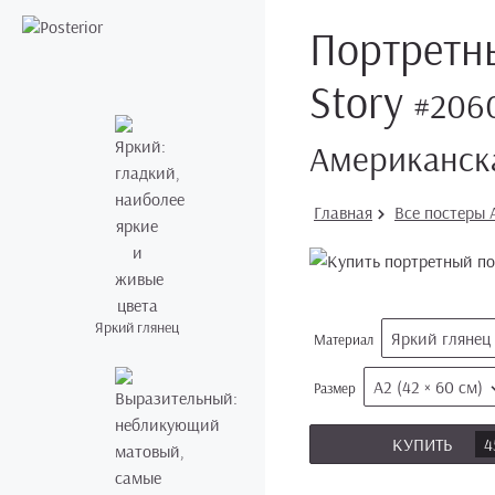
Портретны
Story
#206
Американска
Главная
Все постеры A
Яркий глянец
Яркий глянец
Материал
А2 (42 × 60 см)
Размер
КУПИТЬ
4