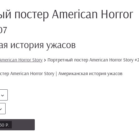
й постер American Horror
07
я история ужасов
merican Horror Story
Портретный постер American Horror Story #
50 Р.