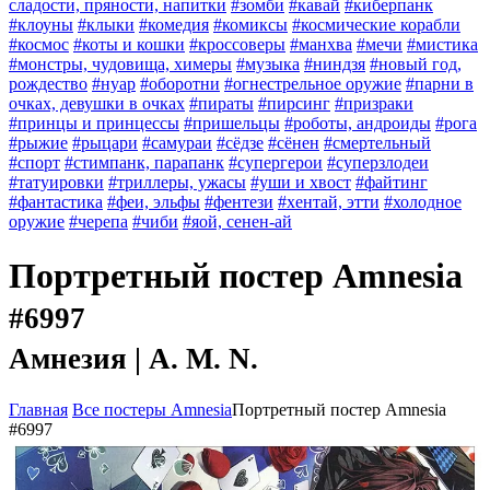
сладости, пряности, напитки
#зомби
#кавай
#киберпанк
#клоуны
#клыки
#комедия
#комиксы
#космические корабли
#космос
#коты и кошки
#кроссоверы
#манхва
#мечи
#мистика
#монстры, чудовища, химеры
#музыка
#ниндзя
#новый год,
рождество
#нуар
#оборотни
#огнестрельное оружие
#парни в
очках, девушки в очках
#пираты
#пирсинг
#призраки
#принцы и принцессы
#пришельцы
#роботы, андроиды
#рога
#рыжие
#рыцари
#самураи
#сёдзе
#сёнен
#смертельный
#спорт
#стимпанк, парапанк
#супергерои
#суперзлодеи
#татуировки
#триллеры, ужасы
#уши и хвост
#файтинг
#фантастика
#феи, эльфы
#фентези
#хентай, этти
#холодное
оружие
#черепа
#чиби
#яой, сенен-ай
Портретный постер Amnesia
#6997
Амнезия | A. M. N.
Главная
Все постеры Amnesia
Портретный постер Amnesia
#6997