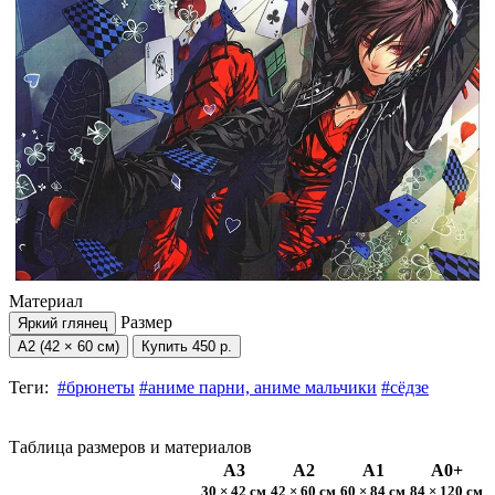
Материал
Размер
Яркий глянец
А2 (42 × 60 см)
Купить
450 р.
Теги:
#брюнеты
#аниме парни, аниме мальчики
#сёдзе
Таблица размеров и материалов
А3
А2
А1
А0+
30 × 42 см
42 × 60 см
60 × 84 см
84 × 120 см