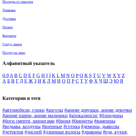
Постеры со смыслом
Упаковка
Доставка
Оплата
Контакты
Статус заказа
Постер на заказ
Алфавитный указатель
0-9
A
B
C
D
E
F
G
H
I
J
K
L
M
N
O
P
Q
R
S
T
U
V
W
X
Y
Z
А
Б
В
Г
Д
Е
Ж
З
И
К
Л
М
Н
О
П
Р
С
Т
У
Ф
Х
Ч
Ш
Э
Ю
Я
Категории и теги
#автомобили, гонки
#ангелы
#аниме девушки, аниме девочки
#аниме парни, аниме мальчики
#апокалипсис
#блондины
#боги смерти, шинигами
#броня
#брюнеты
#вампиры
#ведьмы, колдуны
#военные
#готика
#демоны, дьяволы
#детектив
#дисней
#длинные волосы
#драконы
#еда, кухня,