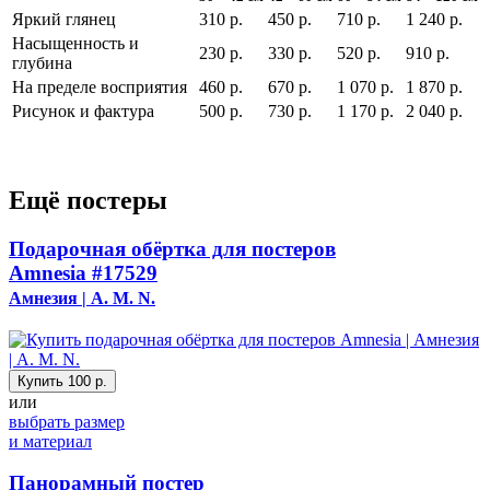
Яркий глянец
310 р.
450 р.
710 р.
1 240 р.
Насыщенность и
230 р.
330 р.
520 р.
910 р.
глубина
На пределе восприятия
460 р.
670 р.
1 070 р.
1 870 р.
Рисунок и фактура
500 р.
730 р.
1 170 р.
2 040 р.
Ещё постеры
Подарочная обёртка для постеров
Amnesia
#17529
Амнезия | A. M. N.
Купить
100 р.
или
выбрать размер
и материал
Панорамный постер