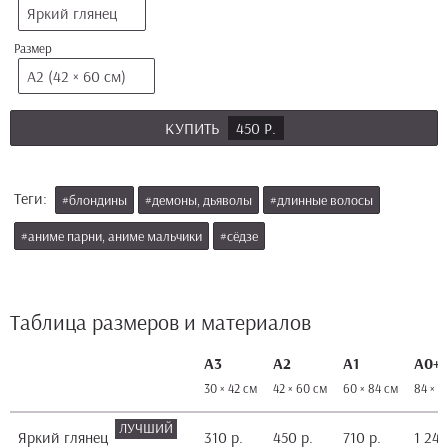
Яркий глянец
Размер
А2 (42 × 60 см)
КУПИТЬ
450 Р.
Теги:
#блондины
#демоны, дьяволы
#длинные волосы
#аниме парни, аниме мальчики
#сёдзе
Таблица размеров и материалов
А3
А2
А1
А0+
30 × 42 см
42 × 60 см
60 × 84 см
84 × 1
Яркий глянец
310 р.
450 р.
710 р.
1 240