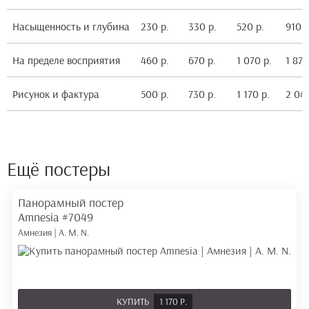
Насыщенность и глубина
230 р.
330 р.
520 р.
910 р
На пределе восприятия
460 р.
670 р.
1 070 р.
1 870
Рисунок и фактура
500 р.
730 р.
1 170 р.
2 040
Ещё постеры
Панорамный постер
Amnesia
#7049
Амнезия | A. M. N.
КУПИТЬ
1 170 Р.