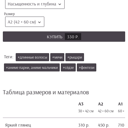
Насыщенность и глубина
Размер
А2 (42 × 60 см)
КУПИТЬ
330 Р.
Теги:
#длинные волосы
#мечи
#рыцари
#аниме парни, аниме мальчики
#сёдзе
#фентези
Таблица размеров и материалов
А3
А2
А1
30 × 42 см
42 × 60 см
60 × 8
Яркий глянец
310 р.
450 р.
710 р