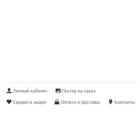
Личный кабинет
Постер на заказ
Скидки и акции
Оплата и доставка
Контакты
Отзывы покупателей
+7 (8422) 75 70 25
order@posterior.ru
Узнать статус заказа
Информация, указанная на сайте, не является публичной офертой. Данный