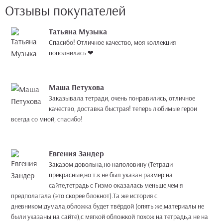
Отзывы покупателей
Татьяна Музыка
Спасибо! Отличное качество, моя коллекция
пополнилась ❤
Маша Петухова
Заказывала тетради, очень понравились, отличное
качество, доставка быстрая! теперь любимые герои
всегда со мной, спасибо!
Евгения Зандер
Заказом довольна,но наполовину (Тетради
прекрасные,но т.к не был указан размер на
сайте,тетрадь с Гизмо оказалась меньше,чем я
предполагала (это скорее блокнот).Та же история с
дневником:думала,обложка будет твёрдой (опять же,материалы не
были указаны на сайте),с мягкой обложкой похож на тетрадь,а не на