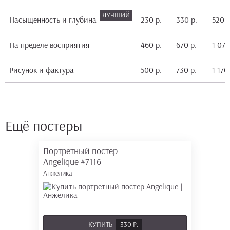
Насыщенность и глубина
230 р.
330 р.
520 р
На пределе восприятия
460 р.
670 р.
1 070
Рисунок и фактура
500 р.
730 р.
1 170
Ещё постеры
Портретный постер
Angelique
#7116
Анжелика
КУПИТЬ
330 Р.