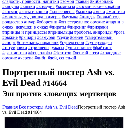
сладости, пряности, напитки
#зомби
#кавай
#киберпанк
#клоуны
#клыки
#комедия
#комиксы
#космические корабли
#космос
#коты и кошки
#кроссоверы
#манхва
#мечи
#мистика
#монстры, чудовища, химеры
#музыка
#ниндзя
#новый год,
рождество
#нуар
#оборотни
#огнестрельное оружие
#парни в
очках, девушки в очках
#пираты
#пирсинг
#призраки
#принцы и принцессы
#пришельцы
#роботы, андроиды
#рога
#рыжие
#рыцари
#самураи
#сёдзе
#сёнен
#смертельный
#спорт
#стимпанк, парапанк
#супергерои
#суперзлодеи
#татуировки
#триллеры, ужасы
#уши и хвост
#файтинг
#фантастика
#феи, эльфы
#фентези
#хентай, этти
#холодное
оружие
#черепа
#чиби
#яой, сенен-ай
Портретный постер Ash vs.
Evil Dead
#14664
Эш против зловещих мертвецов
Главная
Все постеры Ash vs. Evil Dead
Портретный постер Ash
vs. Evil Dead #14664