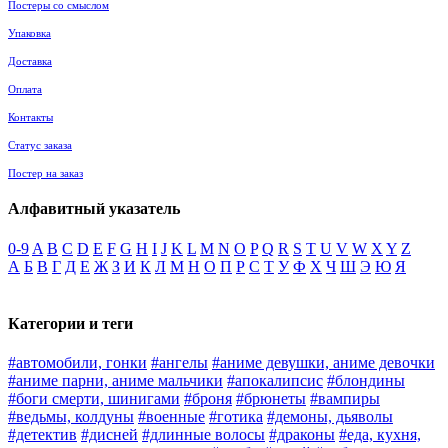
Постеры со смыслом
Упаковка
Доставка
Оплата
Контакты
Статус заказа
Постер на заказ
Алфавитный указатель
0-9
A
B
C
D
E
F
G
H
I
J
K
L
M
N
O
P
Q
R
S
T
U
V
W
X
Y
Z
А
Б
В
Г
Д
Е
Ж
З
И
К
Л
М
Н
О
П
Р
С
Т
У
Ф
Х
Ч
Ш
Э
Ю
Я
Категории и теги
#автомобили, гонки
#ангелы
#аниме девушки, аниме девочки
#аниме парни, аниме мальчики
#апокалипсис
#блондины
#боги смерти, шинигами
#броня
#брюнеты
#вампиры
#ведьмы, колдуны
#военные
#готика
#демоны, дьяволы
#детектив
#дисней
#длинные волосы
#драконы
#еда, кухня,