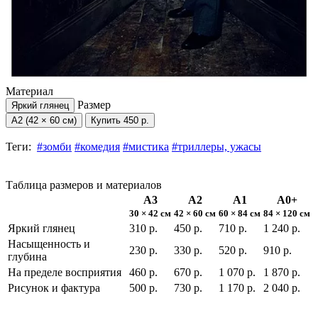
Материал
Размер
Яркий глянец
А2 (42 × 60 см)
Купить
450 р.
Теги:
#зомби
#комедия
#мистика
#триллеры, ужасы
Таблица размеров и материалов
А3
А2
А1
А0+
30 × 42 см
42 × 60 см
60 × 84 см
84 × 120 см
Яркий глянец
310 р.
450 р.
710 р.
1 240 р.
Насыщенность и
230 р.
330 р.
520 р.
910 р.
глубина
На пределе восприятия
460 р.
670 р.
1 070 р.
1 870 р.
Рисунок и фактура
500 р.
730 р.
1 170 р.
2 040 р.