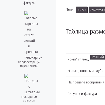
фактура
Теги:
#мечи
#смертель
Таблица разм
Яркий глянец
Хардпостеры
(на
твёрдой основе)
Насыщенность и глуби
На пределе восприятия
Рисунок и фактура
Постеры со
смыслом