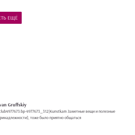
ТЬ ЕЩЁ
van Gruffskiy
club4977673:bp-4977673_312|Kunstkam Заметные вещи и полезные
ринадлежности], тоже было приятно общаться