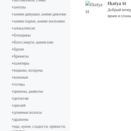
#автомобили, гонки
Ekatya St
#ангелы
Добрый вечер
#аниме девушки, аниме девочки
яркие и сочн
#аниме парни, аниме мальчики
#апокалипсис
#блондины
#боги смерти, шинигами
#броня
#брюнеты
#вампиры
#ведьмы, колдуны
#военные
#готика
#демоны, дьяволы
#детектив
#дисней
#длинные волосы
#драконы
#еда, кухня, сладости, пряности,