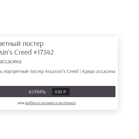
ретный постер
sin's Creed
#17342
ассасина
КУПИТЬ
450 Р.
или
выбрать размер
и материал