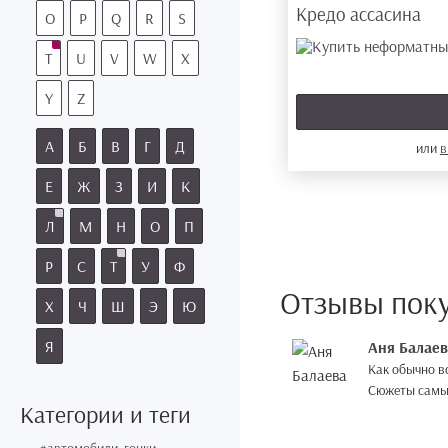
Кредо ассасина
O
P
Q
R
S
T
U
V
W
X
Y
Z
А
Б
В
Г
Д
или
в
Е
Ж
З
И
К
Л
М
Н
О
П
Р
С
Т
У
Ф
Отзывы пок
Х
Ч
Ш
Э
Ю
Я
Аня Балаев
Как обычно в
Сюжеты самые 
Категории и теги