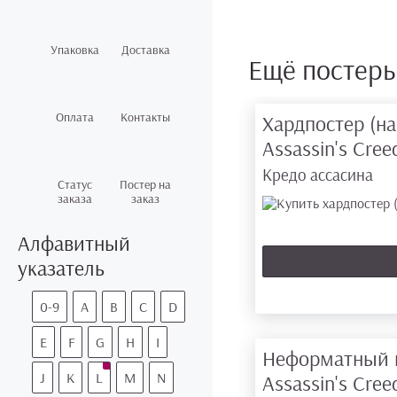
Упаковка
Доставка
Ещё постер
Оплата
Контакты
Хардпостер (на
Assassin's Cre
Кредо ассасина
Статус
Постер на
заказа
заказ
Алфавитный
указатель
0-9
A
B
C
D
E
F
G
H
I
Неформатный 
J
K
L
M
N
Assassin's Cre