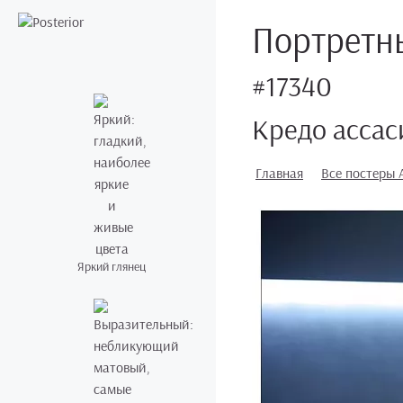
Портретны
#17340
Кредо ассас
Главная
Все постеры A
Яркий глянец