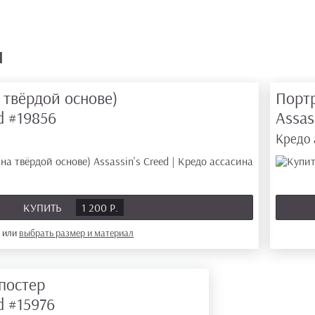
ы
 твёрдой основе)
Порт
ed
#19856
Assas
Кредо 
КУПИТЬ
1 200 Р.
или
выбрать размер
и материал
постер
ed
#15976