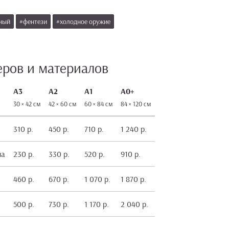
ный
#фентези
#холодное оружие
еров и материалов
А3
А2
А1
А0+
30 × 42 см
42 × 60 см
60 × 84 см
84 × 120 см
310 р.
450 р.
710 р.
1 240 р.
на
230 р.
330 р.
520 р.
910 р.
460 р.
670 р.
1 070 р.
1 870 р.
500 р.
730 р.
1 170 р.
2 040 р.