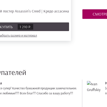
СМОТРЕ
КУПИТЬ
1 210 Р.
ыбрать размер
и материал
упателей
а
I
се супер! Качество бумажной продукции замечательное.
[
любимые!!!! Всех благ!!! Спасибо за вашу работу!!!
п