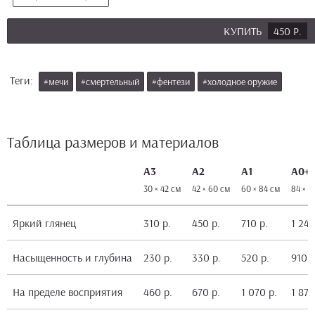
КУПИТЬ
450 Р.
Теги:
#мечи
#смертельный
#фентези
#холодное оружие
Таблица размеров и материалов
А3
А2
А1
А0+
30 × 42 см
42 × 60 см
60 × 84 см
84 × 1
Яркий глянец
310 р.
450 р.
710 р.
1 240
Насыщенность и глубина
230 р.
330 р.
520 р.
910 р
На пределе восприятия
460 р.
670 р.
1 070 р.
1 870