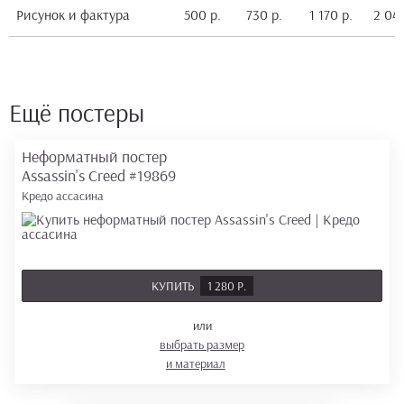
Рисунок и фактура
500 р.
730 р.
1 170 р.
2 040
Ещё постеры
Неформатный постер
Assassin's Creed
#19869
Кредо ассасина
КУПИТЬ
1 280 Р.
или
выбрать размер
и материал