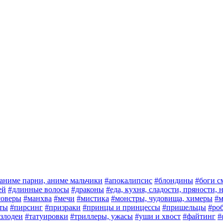
аниме парни, аниме мальчики
#апокалипсис
#блондины
#боги с
ей
#длинные волосы
#драконы
#еда, кухня, сладости, пряности,
соверы
#манхва
#мечи
#мистика
#монстры, чудовища, химеры
#м
ты
#пирсинг
#призраки
#принцы и принцессы
#пришельцы
#ро
злодеи
#татуировки
#триллеры, ужасы
#уши и хвост
#файтинг
#