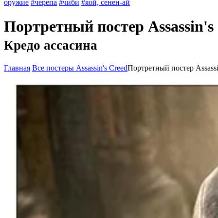
оружие
#черепа
#чиби
#яой, сенен-ай
Портретный постер Assassin's
Кредо ассасина
Главная
Все постеры Assassin's Creed
Портретный постер Assassi