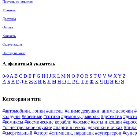
Постеры со смыслом
Упаковка
Доставка
Оплата
Контакты
Статус заказа
Постер на заказ
Алфавитный указатель
0-9
A
B
C
D
E
F
G
H
I
J
K
L
M
N
O
P
Q
R
S
T
U
V
W
X
Y
Z
А
Б
В
Г
Д
Е
Ж
З
И
К
Л
М
Н
О
П
Р
С
Т
У
Ф
Х
Ч
Ш
Э
Ю
Я
Категории и теги
#автомобили, гонки
#ангелы
#аниме девушки, аниме девочки
#
колдуны
#военные
#готика
#демоны, дьяволы
#детектив
#дисн
#комиксы
#космические корабли
#космос
#коты и кошки
#крос
#огнестрельное оружие
#парни в очках, девушки в очках
#пира
#смертельный
#спорт
#стимпанк, парапанк
#супергерои
#супер