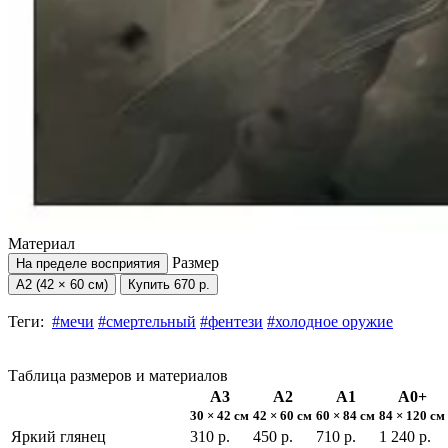
Материал
Размер
На пределе восприятия
А2 (42 × 60 см)
Купить
670 р.
Теги:
#мечи
#смертельный
#фентези
#холодное оружие
Таблица размеров и материалов
А3
А2
А1
А0+
30 × 42 см
42 × 60 см
60 × 84 см
84 × 120 см
Яркий глянец
310 р.
450 р.
710 р.
1 240 р.