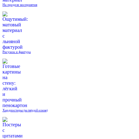
На пределе восприятия
Рисунок и фактура
Хардпостеры
(на твёрдой основе)