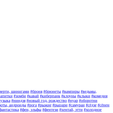
мерти, шинигами
#броня
#брюнеты
#вампиры
#ведьмы,
 напитки
#зомби
#кавай
#киберпанк
#клоуны
#клыки
#комедия
узыка
#ниндзя
#новый год, рождество
#нуар
#оборотни
боты, андроиды
#рога
#рыжие
#рыцари
#самураи
#сёдзе
#сёнен
фантастика
#феи, эльфы
#фентези
#хентай, этти
#холодное