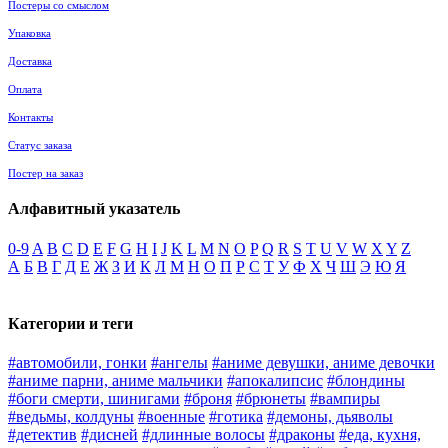
Постеры со смыслом
Упаковка
Доставка
Оплата
Контакты
Статус заказа
Постер на заказ
Алфавитный указатель
0-9
A
B
C
D
E
F
G
H
I
J
K
L
M
N
O
P
Q
R
S
T
U
V
W
X
Y
Z
А
Б
В
Г
Д
Е
Ж
З
И
К
Л
М
Н
О
П
Р
С
Т
У
Ф
Х
Ч
Ш
Э
Ю
Я
Категории и теги
#автомобили, гонки
#ангелы
#аниме девушки, аниме девочки
#аниме парни, аниме мальчики
#апокалипсис
#блондины
#боги смерти, шинигами
#броня
#брюнеты
#вампиры
#ведьмы, колдуны
#военные
#готика
#демоны, дьяволы
#детектив
#дисней
#длинные волосы
#драконы
#еда, кухня,