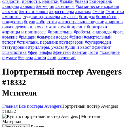
сладости, пряности, напитки
#зомби
#кавай
#киберпанк
#клоуны
#клыки
#комедия
#комиксы
#космические корабли
#космос
#коты и кошки
#кроссоверы
#манхва
#мечи
#мистика
#монстры, чудовища, химеры
#музыка
#ниндзя
#новый год,
рождество
#нуар
#оборотни
#огнестрельное оружие
#парни в
очках, девушки в очках
#пираты
#пирсинг
#призраки
#принцы и принцессы
#пришельцы
#роботы, андроиды
#рога
#рыжие
#рыцари
#самураи
#сёдзе
#сёнен
#смертельный
#спорт
#стимпанк, парапанк
#супергерои
#суперзлодеи
#татуировки
#триллеры, ужасы
#уши и хвост
#файтинг
#фантастика
#феи, эльфы
#фентези
#хентай, этти
#холодное
оружие
#черепа
#чиби
#яой, сенен-ай
Портретный постер Avengers
#18332
Мстители
Главная
Все постеры Avengers
Портретный постер Avengers
#18332
Материал
Размер