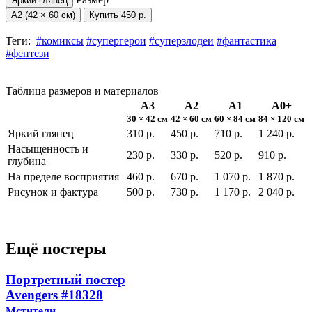
Яркий глянец
А2 (42 × 60 см)
Купить
450 р.
Теги:
#комиксы
#супергерои
#суперзлодеи
#фантастика
#фентези
Таблица размеров и материалов
А3
А2
А1
А0+
30 × 42 см
42 × 60 см
60 × 84 см
84 × 120 см
Яркий глянец
310 р.
450 р.
710 р.
1 240 р.
Насыщенность и
230 р.
330 р.
520 р.
910 р.
глубина
На пределе восприятия
460 р.
670 р.
1 070 р.
1 870 р.
Рисунок и фактура
500 р.
730 р.
1 170 р.
2 040 р.
Ещё постеры
Портретный постер
Avengers
#18328
Мстители