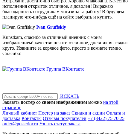
Астрахани, достаточно быстро. Хорошо упакована. Качество
исполнения открыток отличное, я доволен! Выражаю
благодарность сотрудникам магазина за работу! В будущем
планирую что-нибудь ещё на сайте выбрать и купить.
Ivan Gruffskiy
Kunstkam, спасибо за отличный дневник с моим
изображением! качество печати отличное, дневник выглядит
круто. Извините за корявое фото, просто в комнате темно.
Спасибо!
Группа ВКонтакте
ИСКАТЬ
Заказать
постер со своим изображением
можно
на этой
странице
Личный кабинет
Постер на заказ
Скидки и акции
Оплата и
доставка
Контакты
Отзывы покупателей
+7 (8422) 75 70 25
order@posterior.ru
Узнать статус заказа
Информация, указанная на сайте, не является публичной