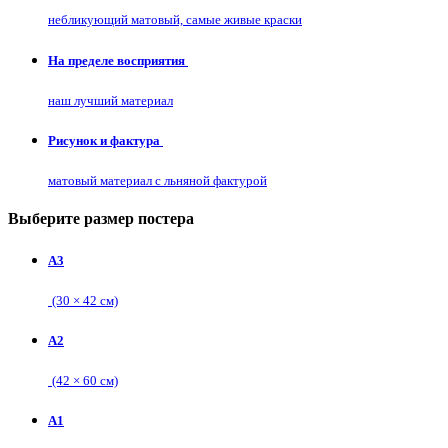
небликующий матовый, самые живые краски
На пределе восприятия
наш лучший материал
Рисунок и фактура
матовый материал с льняной фактурой
Выберите размер постера
А3
(30 × 42 см)
А2
(42 × 60 см)
А1