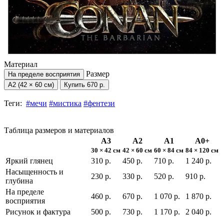
Материал
Размер
На пределе восприятия
А2 (42 × 60 см)
Купить
670 р.
Теги:
#мечи
#мистика
#фентези
Таблица размеров и материалов
А3
А2
А1
А0+
30 × 42 см
42 × 60 см
60 × 84 см
84 × 120 см
Яркий глянец
310 р.
450 р.
710 р.
1 240 р.
Насыщенность и
230 р.
330 р.
520 р.
910 р.
глубина
На пределе
460 р.
670 р.
1 070 р.
1 870 р.
восприятия
Рисунок и фактура
500 р.
730 р.
1 170 р.
2 040 р.