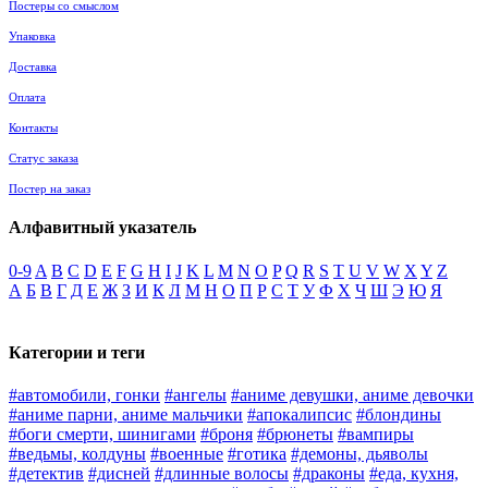
Постеры со смыслом
Упаковка
Доставка
Оплата
Контакты
Статус заказа
Постер на заказ
Алфавитный указатель
0-9
A
B
C
D
E
F
G
H
I
J
K
L
M
N
O
P
Q
R
S
T
U
V
W
X
Y
Z
А
Б
В
Г
Д
Е
Ж
З
И
К
Л
М
Н
О
П
Р
С
Т
У
Ф
Х
Ч
Ш
Э
Ю
Я
Категории и теги
#автомобили, гонки
#ангелы
#аниме девушки, аниме девочки
#аниме парни, аниме мальчики
#апокалипсис
#блондины
#боги смерти, шинигами
#броня
#брюнеты
#вампиры
#ведьмы, колдуны
#военные
#готика
#демоны, дьяволы
#детектив
#дисней
#длинные волосы
#драконы
#еда, кухня,