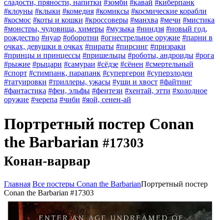
сладости, пряности, напитки
#зомби
#кавай
#киберпанк
#клоуны
#клыки
#комедия
#комиксы
#космические корабли
#космос
#коты и кошки
#кроссоверы
#манхва
#мечи
#мистика
#монстры, чудовища, химеры
#музыка
#ниндзя
#новый год,
рождество
#нуар
#оборотни
#огнестрельное оружие
#парни в
очках, девушки в очках
#пираты
#пирсинг
#призраки
#принцы и принцессы
#пришельцы
#роботы, андроиды
#рога
#рыжие
#рыцари
#самураи
#сёдзе
#сёнен
#смертельный
#спорт
#стимпанк, парапанк
#супергерои
#суперзлодеи
#татуировки
#триллеры, ужасы
#уши и хвост
#файтинг
#фантастика
#феи, эльфы
#фентези
#хентай, этти
#холодное
оружие
#черепа
#чиби
#яой, сенен-ай
Портретный постер Conan
the Barbarian
#17303
Конан-варвар
Главная
Все постеры Conan the Barbarian
Портретный постер
Conan the Barbarian #17303