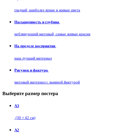
гладкий, наиболее яркие и живые цвета
Насыщенность и глубина
небликующий матовый, самые живые краски
На пределе восприятия
наш лучший материал
Рисунок и фактура
матовый материал с льняной фактурой
Выберите размер постера
А3
(30 × 42 см)
А2