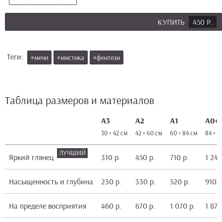
КУПИТЬ
450 Р.
Теги:
#мечи
#мистика
#фентези
Таблица размеров и материалов
А3
А2
А1
А0+
30 × 42 см
42 × 60 см
60 × 84 см
84 × 1
Яркий глянец
310 р.
450 р.
710 р.
1 240
Насыщенность и глубина
230 р.
330 р.
520 р.
910 р
На пределе восприятия
460 р.
670 р.
1 070 р.
1 870