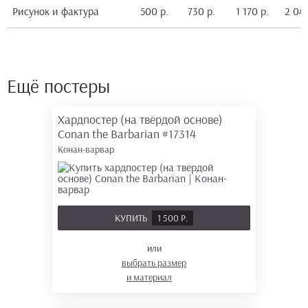
Рисунок и фактура
500 р.
730 р.
1 170 р.
2 040
Ещё постеры
Хардпостер (на твёрдой основе)
Conan the Barbarian
#17314
Конан-варвар
КУПИТЬ
1 500 Р.
или
выбрать размер
и материал