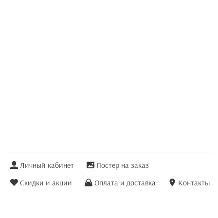
Личный кабинет
Постер на заказ
Скидки и акции
Оплата и доставка
Контакты
Отзывы покупателей
+7 (8422) 75 70 25
order@posterior.ru
Узнать статус заказа