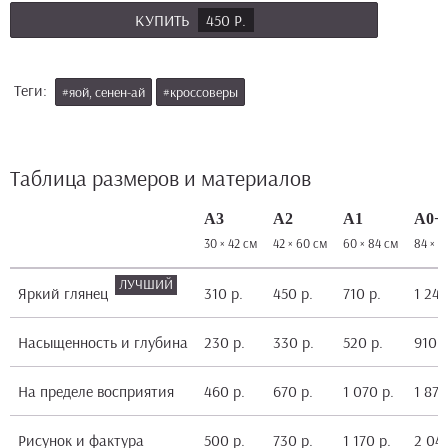
КУПИТЬ
450 Р.
Теги:
#яой, сенен-ай
#кроссоверы
Таблица размеров и материалов
А3
А2
А1
А0+
30 × 42 см
42 × 60 см
60 × 84 см
84 × 1
Яркий глянец
310 р.
450 р.
710 р.
1 240
Насыщенность и глубина
230 р.
330 р.
520 р.
910 р
На пределе восприятия
460 р.
670 р.
1 070 р.
1 870
Рисунок и фактура
500 р.
730 р.
1 170 р.
2 040