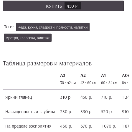
КУПИТЬ
450 Р.
Теги:
#еда, кухня, сладости, пряности, напитки
#ретро, классика, винтаж
Таблица размеров и материалов
А3
А2
А1
А0+
30 × 42 см
42 × 60 см
60 × 84 см
84 × 1
Яркий глянец
310 р.
450 р.
710 р.
1 240
Насыщенность и глубина
230 р.
330 р.
520 р.
910 р
На пределе восприятия
460 р.
670 р.
1 070 р.
1 870