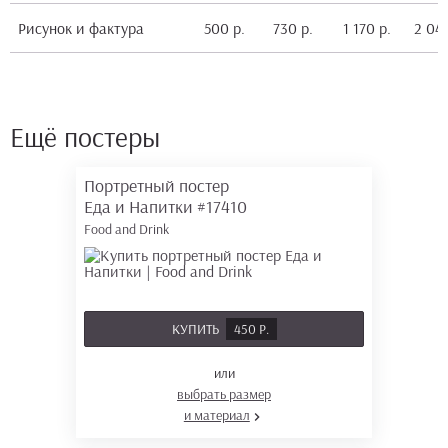
Рисунок и фактура
500 р.
730 р.
1 170 р.
2 040
Ещё постеры
Портретный постер
Еда и Напитки
#17410
Food and Drink
КУПИТЬ
450 Р.
или
выбрать размер
и материал