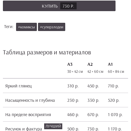
КУПИТЬ
730 Р.
Теги:
#комиксы
#суперзлодеи
Таблица размеров и материалов
А3
А2
А1
30 × 42 см
42 × 60 см
60 × 84 см
8
Яркий глянец
310 р.
450 р.
710 р.
1
Насыщенность и глубина
230 р.
330 р.
520 р.
9
На пределе восприятия
460 р.
670 р.
1 070 р.
1
Рисунок и фактура
500 р.
730 р.
1 170 р.
2