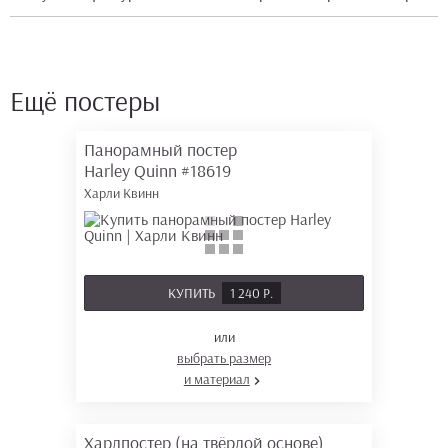
Ещё постеры
Панорамный постер
Harley Quinn
#18619
Харли Квинн
КУПИТЬ
1 240 Р.
или
выбрать размер
и материал
Хардпостер (на твёрдой основе)