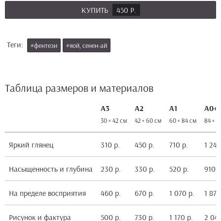
КУПИТЬ
450 Р.
Теги:
#фентези
#яой, сенен-ай
Таблица размеров и материалов
А3
А2
А1
А0+
30 × 42 см
42 × 60 см
60 × 84 см
84 × 1
Яркий глянец
310 р.
450 р.
710 р.
1 240
Насыщенность и глубина
230 р.
330 р.
520 р.
910 р
На пределе восприятия
460 р.
670 р.
1 070 р.
1 870
Рисунок и фактура
500 р.
730 р.
1 170 р.
2 040