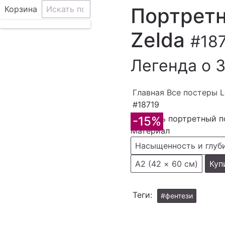
Портретн
Корзина
Zelda
#18
Легенда о 
Главная
Все постеры L
#18719
-15%
Материал
Насыщенность и глуб
А2 (42 × 60 см)
Куп
Теги:
#фентези