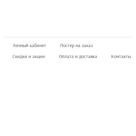
Личный кабинет
Постер на заказ
Скидки и акции
Оплата и доставка
Контакты
Отзывы покупателей
+7 (8422) 75 70 25
order@posterior.ru
Узнать статус заказа
Информация, указанная на сайте, не является публичной офертой. Данный
интернет-сайт носит исключительно информационный характер и ни при каких
условиях не является публичной офертой, определяемой положениями ст. 435 и
ст. 437 (п.2) Гражданского кодекса РФ.
Информация
для правообладателей
.
Мы получаем и обрабатываем персональные данные посетителей сайта в
соответствии
с политикой конфиденциальности
. Если Вы не даете согласия на
обработку своих персональных данных, Вам необходимо покинуть сайт.