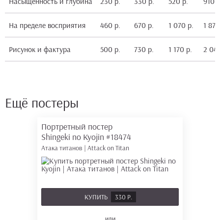
Насыщенность и глубина
230 р.
330 р.
520 р.
910 р
На пределе восприятия
460 р.
670 р.
1 070 р.
1 870
Рисунок и фактура
500 р.
730 р.
1 170 р.
2 040
Ещё постеры
Портретный постер
Shingeki no Kyojin
#18474
Атака титанов | Attack on Titan
КУПИТЬ
330 Р.
или