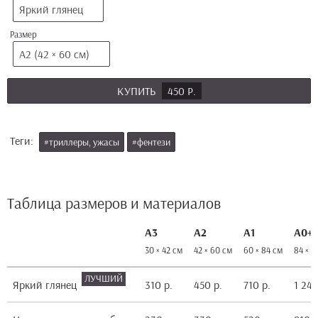
Яркий глянец
Размер
А2 (42 × 60 см)
КУПИТЬ
450 Р.
Теги:
#триллеры, ужасы
#фентези
Таблица размеров и материалов
А3
А2
А1
А0+
30 × 42 см
42 × 60 см
60 × 84 см
84 × 1
Яркий глянец
310 р.
450 р.
710 р.
1 240