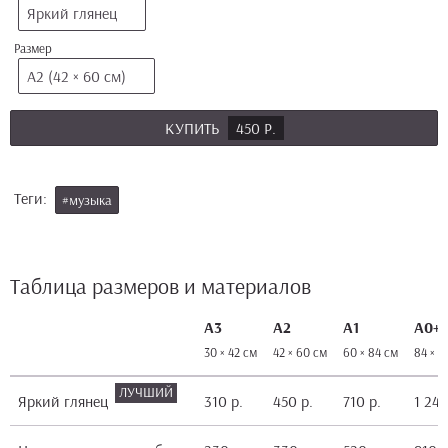
Яркий глянец
Размер
А2 (42 × 60 см)
КУПИТЬ
450 Р.
Теги:
#музыка
Таблица размеров и материалов
А3
А2
А1
А0+
30 × 42 см
42 × 60 см
60 × 84 см
84 × 1
Яркий глянец
310 р.
450 р.
710 р.
1 240