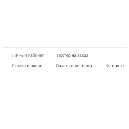
Личный кабинет
Постер на заказ
Скидки и акции
Оплата и доставка
Контакты
Отзывы покупателей
+7 (8422) 75 70 25
order@posterior.ru
Узнать статус заказа
Информация, указанная на сайте, не является публичной офертой. Данный
интернет-сайт носит исключительно информационный характер и ни при каких
условиях не является публичной офертой, определяемой положениями ст. 435 и
ст. 437 (п.2) Гражданского кодекса РФ.
Информация
для правообладателей
.
Мы получаем и обрабатываем персональные данные посетителей сайта в