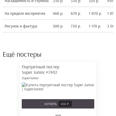
Насыщенность и глубина
230 р.
330 р.
520 р.
910 р
На пределе восприятия
460 р.
670 р.
1 070 р.
1 870
Рисунок и фактура
500 р.
730 р.
1 170 р.
2 040
Ещё постеры
Портретный постер
Super Junior
#7492
SuperJunior
КУПИТЬ
450 Р.
или